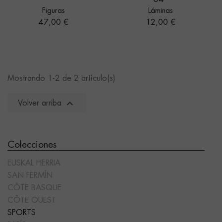
Figuras
Láminas
Precio
Precio
47,00 €
12,00 €
Mostrando 1-2 de 2 artículo(s)

Volver arriba
Colecciones
EUSKAL HERRIA
SAN FERMÍN
CÔTE BASQUE
CÔTE OUEST
SPORTS