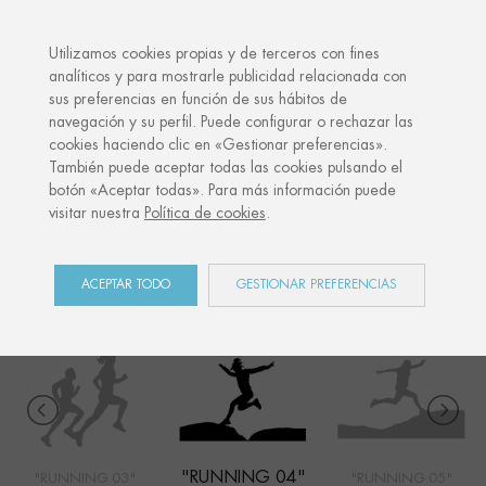
·
TU REGALO PERSONALIZADO
ANIVER
Utilizamos cookies propias y de terceros con fines
analíticos y para mostrarle publicidad relacionada con
sus preferencias en función de sus hábitos de
Inicio
Shop
Sports
Running 04
navegación y su perfil. Puede configurar o rechazar las
cookies haciendo clic en «Gestionar preferencias».
También puede aceptar todas las cookies pulsando el
botón «Aceptar todas». Para más información puede
SPORTS
visitar nuestra
Política de cookies
.
COLECCIÓN
ACEPTAR TODO
GESTIONAR PREFERENCIAS
"RUNNING 04"
"RUNNING 03"
"RUNNING 05"