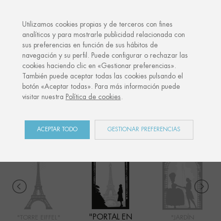
·
TU REGALO PERSONALIZADO
AN
Utilizamos cookies propias y de terceros con fines
analíticos y para mostrarle publicidad relacionada con
sus preferencias en función de sus hábitos de
Inicio
Shop
París
Portal en París
navegación y su perfil. Puede configurar o rechazar las
cookies haciendo clic en «Gestionar preferencias».
También puede aceptar todas las cookies pulsando el
botón «Aceptar todas». Para más información puede
PARÍS
visitar nuestra
Política de cookies
.
COLECCIÓN
ACEPTAR TODO
GESTIONAR PREFERENCIAS
"PORTAL EN
"TORRE EIFFEL"
"JARDÍN