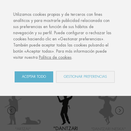
·
TU REGALO PERSONALIZADO
ANIV
Utilizamos cookies propias y de terceros con fines
analíticos y para mostrarle publicidad relacionada con
sus preferencias en función de sus hábitos de
Inicio
Shop
Euskal Herria
Dantzari Mutila
navegación y su perfil. Puede configurar o rechazar las
cookies haciendo clic en «Gestionar preferencias».
También puede aceptar todas las cookies pulsando el
botón «Aceptar todas». Para más información puede
EUSKAL HERRIA
visitar nuestra
Política de cookies
.
COLECCIÓN
ACEPTAR TODO
GESTIONAR PREFERENCIAS
"DANTZARI
"ARTZAI"
"DANTZARI NESKA"