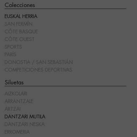
Colecciones
EUSKAL HERRIA
SAN FERMÍN
CÔTE BASQUE
CÔTE OUEST
SPORTS
PARÍS
DONOSTIA / SAN SEBASTIÁN
COMPETICIONES DEPORTIVAS
Siluetas
AIZKOLARI
ARRANTZALE
ARTZAI
DANTZARI MUTILA
DANTZARI NESKA
ERROMERIA