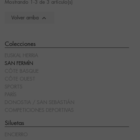
Mostrando 1-3 de 3 artículo(s)

Volver arriba
Colecciones
EUSKAL HERRIA
SAN FERMÍN
CÔTE BASQUE
CÔTE OUEST
SPORTS
PARÍS
DONOSTIA / SAN SEBASTIÁN
COMPETICIONES DEPORTIVAS
Siluetas
ENCIERRO