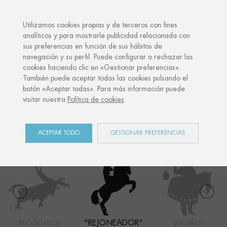
·
TU REGALO PERSONALIZADO
AN
Utilizamos cookies propias y de terceros con fines
analíticos y para mostrarle publicidad relacionada con
sus preferencias en función de sus hábitos de
Inicio
Shop
San Fermín
Rejoneador
navegación y su perfil. Puede configurar o rechazar las
cookies haciendo clic en «Gestionar preferencias».
También puede aceptar todas las cookies pulsando el
botón «Aceptar todas». Para más información puede
SAN FERMÍN
visitar nuestra
Política de cookies
.
COLECCIÓN
ACEPTAR TODO
GESTIONAR PREFERENCIAS
"REJONEADOR"
"RECORTADOR"
"ZALDIKO"