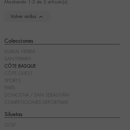
Mostrando 1-3 de 3 artículo(s)

Volver arriba
Colecciones
EUSKAL HERRIA
SAN FERMÍN
CÔTE BASQUE
CÔTE OUEST
SPORTS
PARÍS
DONOSTIA / SAN SEBASTIÁN
COMPETICIONES DEPORTIVAS
Siluetas
GOLF