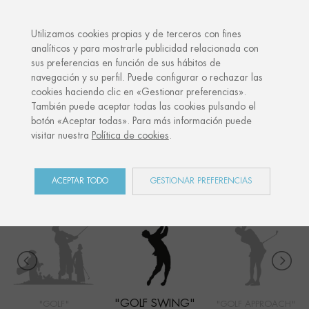
·
TU REGALO PERSONALIZADO
ANIV
Utilizamos cookies propias y de terceros con fines
analíticos y para mostrarle publicidad relacionada con
sus preferencias en función de sus hábitos de
Inicio
Shop
Côte Basque
Golf Swing
navegación y su perfil. Puede configurar o rechazar las
cookies haciendo clic en «Gestionar preferencias».
También puede aceptar todas las cookies pulsando el
botón «Aceptar todas». Para más información puede
CÔTE BASQUE
visitar nuestra
Política de cookies
.
COLECCIÓN
ACEPTAR TODO
GESTIONAR PREFERENCIAS
"GOLF SWING"
"GOLF"
"GOLF APPROACH"