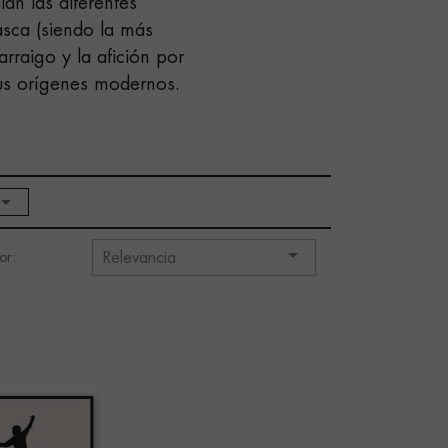
lan las diferentes
asca (siendo la más
arraigo y la afición por
sus orígenes modernos.


or:
Relevancia