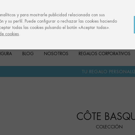
analíticos y para mostrarle publicidad relacionada con sus
ón y su perfil. Puede configurar o rechazar las cookies haciendo
ceptar todas las cookies pulsando el botón «Aceptar todas».
 de cookies
.
FIGURA
BLOG
NOSOTROS
REGALOS CORPORATIVOS
·
TU REGALO PERSONALIZADO
ANIV
CÔTE BASQ
COLECCIÓN