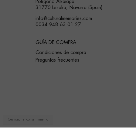
Polígono Alkaiaga
31770 Lesaka, Navarra (Spain)
info@culturalmemories.com
0034 948 63 01 27
GUÍA DE COMPRA
Condiciones de compra
Preguntas frecuentes
Gestionar el consentimiento