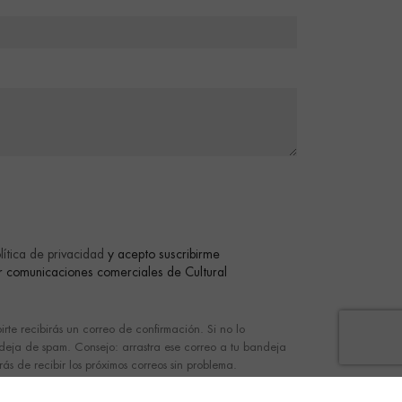
lítica de privacidad
y acepto suscribirme
bir comunicaciones comerciales de Cultural
birte recibirás un correo de confirmación. Si no lo
ndeja de spam. Consejo: arrastra ese correo a tu bandeja
ás de recibir los próximos correos sin problema.