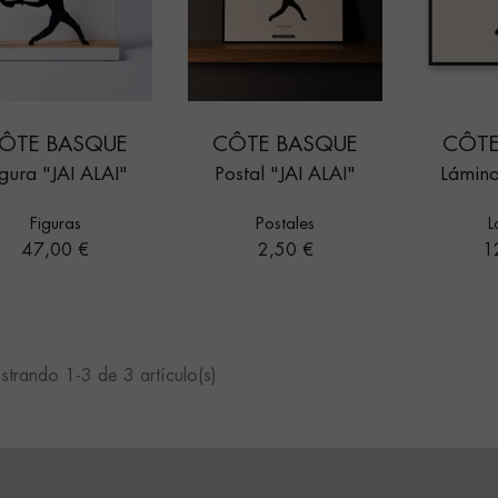
ÔTE BASQUE
CÔTE BASQUE
CÔTE
igura "JAI ALAI"
Postal "JAI ALAI"
Lámina
Figuras
Postales
L
Precio
Precio
Pr
47,00 €
2,50 €
1
trando 1-3 de 3 artículo(s)