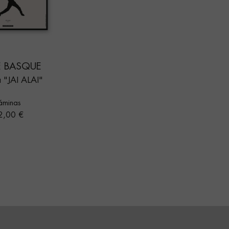
 BASQUE
 "JAI ALAI"
áminas
ecio
2,00 €