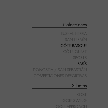
Colecciones
EUSKAL HERRIA
SAN FERMÍN
CÔTE BASQUE
CÔTE OUEST
SPORTS
"GOLF SWING"
"GOLF APPROACH"
PARÍS
DONOSTIA / SAN SEBASTIÁN
COMPETICIONES DEPORTIVAS
Siluetas
GOLF
GOLF SWING
GOLF APPROACH