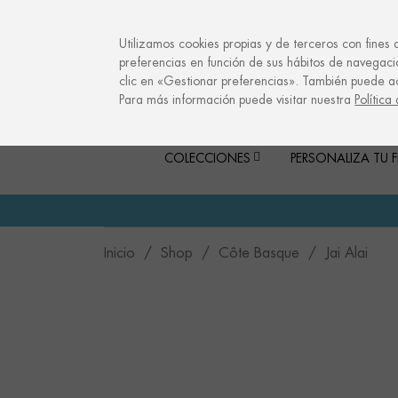
info@culturalmemories.com
Utilizamos cookies propias y de terceros con fines 
preferencias en función de sus hábitos de navegaci
clic en «Gestionar preferencias». También puede a
Para más información puede visitar nuestra
Política
COLECCIONES
PERSONALIZA TU 
Inicio
Shop
Côte Basque
Jai Alai