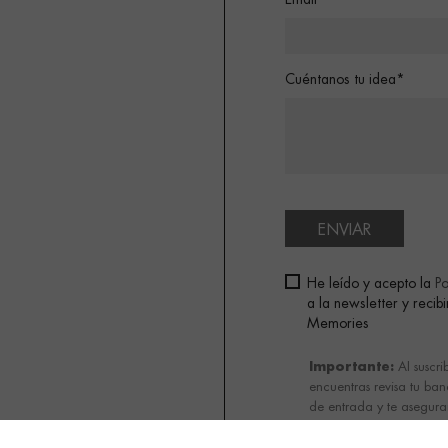
Email*
Cuéntanos tu idea*
ENVIAR
He leído y acepto la
Po
a la newsletter y reci
Memories
Importante:
Al suscri
encuentras revisa tu ba
de entrada y te asegurar