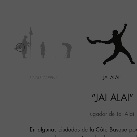
"JAI ALAI"
"GOLF GREEN"
"
JAI ALAI
"
Jugador de Jai Alai
En algunas ciudades de la Côte Basque po