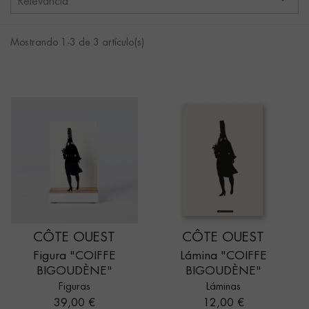
Relevancia
Mostrando 1-3 de 3 artículo(s)
CÔTE OUEST
CÔTE OUEST
Figura "COIFFE
Lámina "COIFFE
BIGOUDÈNE"
BIGOUDÈNE"
Figuras
Láminas
Precio
Precio
39,00 €
12,00 €