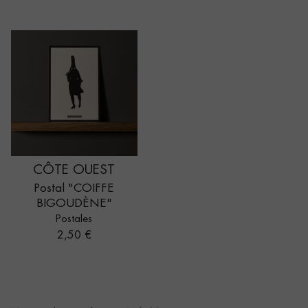
CÔTE OUEST
Postal "COIFFE
BIGOUDÈNE"
Postales
Precio
2,50 €