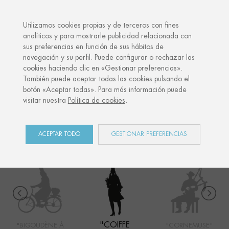
·
TU REGALO PERSONALIZADO
ANI
Utilizamos cookies propias y de terceros con fines
analíticos y para mostrarle publicidad relacionada con
sus preferencias en función de sus hábitos de
Inicio
Shop
Côte Ouest
Coiffe Bigoudène
navegación y su perfil. Puede configurar o rechazar las
cookies haciendo clic en «Gestionar preferencias».
También puede aceptar todas las cookies pulsando el
botón «Aceptar todas». Para más información puede
CÔTE OUEST
visitar nuestra
Política de cookies
.
COLECCIÓN
ACEPTAR TODO
GESTIONAR PREFERENCIAS
"COIFFE
"BIGOUDÈNE À
"CORNEMUSE"