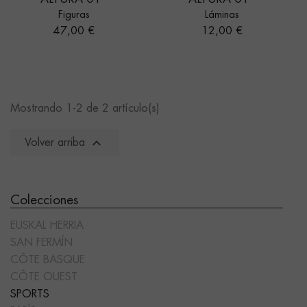
Figuras
Láminas
Precio
Precio
47,00 €
12,00 €
Mostrando 1-2 de 2 artículo(s)

Volver arriba
Colecciones
EUSKAL HERRIA
SAN FERMÍN
CÔTE BASQUE
CÔTE OUEST
SPORTS