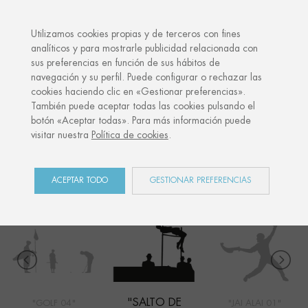
·
TU REGALO PERSONALIZADO
ANIVER
Utilizamos cookies propias y de terceros con fines
analíticos y para mostrarle publicidad relacionada con
sus preferencias en función de sus hábitos de
Inicio
Shop
Sports
Salto de altura 01
navegación y su perfil. Puede configurar o rechazar las
cookies haciendo clic en «Gestionar preferencias».
También puede aceptar todas las cookies pulsando el
botón «Aceptar todas». Para más información puede
SPORTS
visitar nuestra
Política de cookies
.
COLECCIÓN
ACEPTAR TODO
GESTIONAR PREFERENCIAS
"SALTO DE
"GOLF 04"
"JAI ALAI 01"