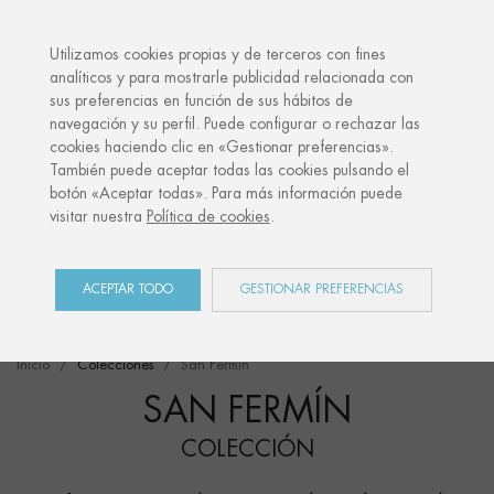
·
TU REGALO PERSONALIZADO
AN
Utilizamos cookies propias y de terceros con fines
analíticos y para mostrarle publicidad relacionada con
sus preferencias en función de sus hábitos de
navegación y su perfil. Puede configurar o rechazar las
cookies haciendo clic en «Gestionar preferencias».
También puede aceptar todas las cookies pulsando el
botón «Aceptar todas». Para más información puede
visitar nuestra
Política de cookies
.
ACEPTAR TODO
GESTIONAR PREFERENCIAS
Inicio
Colecciones
San Fermín
SAN FERMÍN
COLECCIÓN