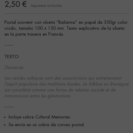
2,50 €
Impuestos incluidos
Postal souvenir con silueta “Bailarina” en papel de 300gr color
crudo, tamaño 100 x 150 mm. Texto explicativo de la silueta
en la parte trasera en Francés.
------
TEXTO:
Danseuse
Les cercles celtiques sont des associa-tions qui entretiennent
l'esprit populaire des traditions locales. Le folklore en Bre-tagne
est considéré comme une forme de relation sociale et de
transmission entre les générations
------
Incluye sobre Cultural Memories.
Se envía en un sobre de correo postal.