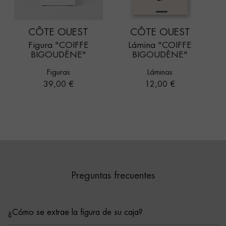
CÔTE OUEST
CÔTE OUEST
Figura "COIFFE
Lámina "COIFFE
BIGOUDÈNE"
BIGOUDÈNE"
Figuras
Láminas
Precio
Precio
39,00 €
12,00 €
Preguntas frecuentes
¿Cómo se extrae la figura de su caja?