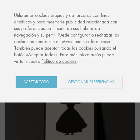
·
TU REGALO PERSONALIZADO
ANIVE
Utilizamos cookies propias y de terceros con fines
analíticos y para mostrarle publicidad relacionada con
sus preferencias en función de sus hábitos de
Inicio
Shop
Côte Ouest
Postal "DANSEUSE"
navegación y su perfil. Puede configurar o rechazar las
cookies haciendo clic en «Gestionar preferencias».
También puede aceptar todas las cookies pulsando el
botón «Aceptar todas». Para más información puede
visitar nuestra
Política de cookies
.
ACEPTAR TODO
GESTIONAR PREFERENCIAS