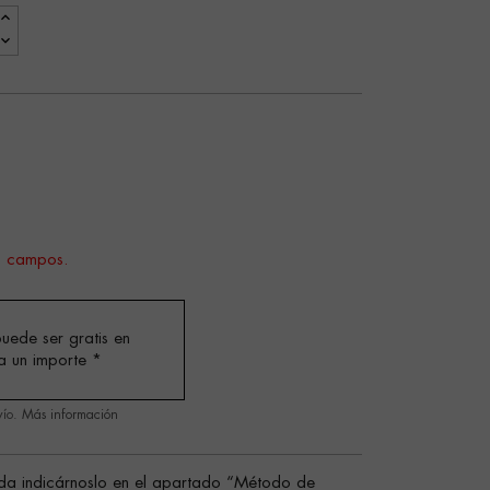
s campos.
uede ser gratis en
a un importe
*
vío.
Más información
da indicárnoslo en el apartado “Método de