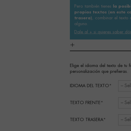
Pero también tienes
la posib
propios textos (en este c
, combinar el texto o
trasera)
alguno.
Dale al + si quieres saber dó
Elige el idioma del texto de tu 
personalización que prefieras.
IDIOMA DEL TEXTO
TEXTO FRENTE
TEXTO TRASERA