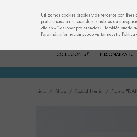
info@culturalmemories.com
Utilizamos cookies propias y de terceros con fines 
preferencias en función de sus hábitos de navegaci
clic en «Gestionar preferencias». También puede a
Para más información puede visitar nuestra
Política
COLECCIONES
PERSONALIZA TU 
Inicio
Shop
Euskal Herria
Figura "DA