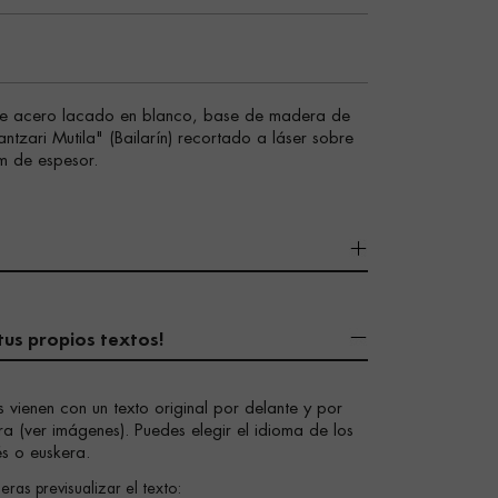
a de acero lacado en blanco, base de madera de
antzari Mutila" (Bailarín) recortado a láser sobre
mm de espesor.
tus propios textos!
s vienen con un texto original por delante y por
ra (ver imágenes). Puedes elegir el idioma de los
és o euskera.
eras previsualizar el texto: