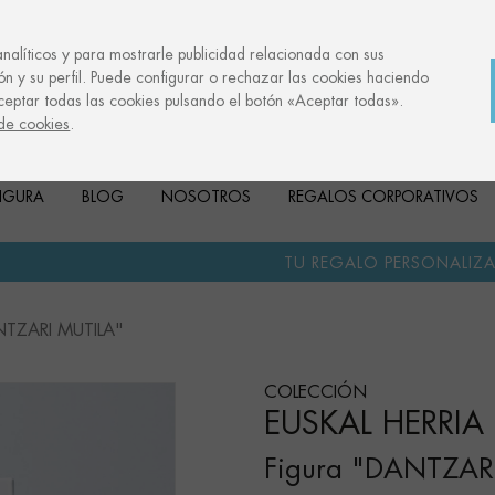
analíticos y para mostrarle publicidad relacionada con sus
ón y su perfil. Puede configurar o rechazar las cookies haciendo
ceptar todas las cookies pulsando el botón «Aceptar todas».
 de cookies
.
FIGURA
BLOG
NOSOTROS
REGALOS CORPORATIVOS
·
TU REGALO PERSONALIZADO
ANIVERSARI
NTZARI MUTILA"
COLECCIÓN
EUSKAL HERRIA
Figura "DANTZAR