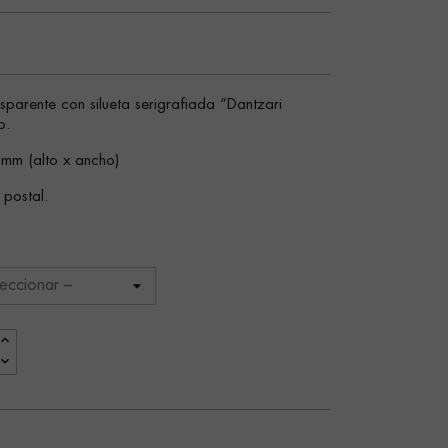
nsparente con silueta serigrafiada “Dantzari
o.
m (alto x ancho)
 postal.