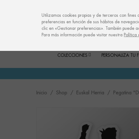
info@culturalmemories.com
Utilizamos cookies propias y de terceros con fines 
preferencias en función de sus hábitos de navegaci
clic en «Gestionar preferencias». También puede a
Para más información puede visitar nuestra
Política
COLECCIONES
PERSONALIZA TU 
Inicio
Shop
Euskal Herria
Pegatina 