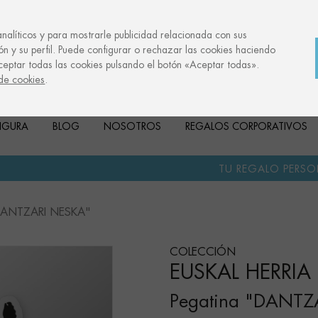
analíticos y para mostrarle publicidad relacionada con sus
ón y su perfil. Puede configurar o rechazar las cookies haciendo
ceptar todas las cookies pulsando el botón «Aceptar todas».
 de cookies
.
FIGURA
BLOG
NOSOTROS
REGALOS CORPORATIVOS
·
TU REGALO PERSONALIZADO
AN
"DANTZARI NESKA"
COLECCIÓN
EUSKAL HERRIA
Pegatina "DANTZ