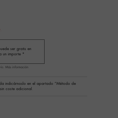
.
uede ser gratis en
a un importe
*
vío.
Más información
da indicárnoslo en el apartado “Método de
in coste adicional.