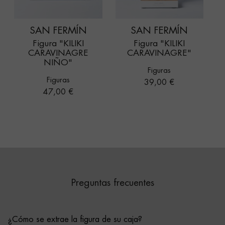
SAN FERMÍN
SAN FERMÍN
Figura "KILIKI
Figura "KILIKI
CARAVINAGRE
CARAVINAGRE"
NIÑO"
Figuras
Figuras
Precio
39,00 €
Precio
47,00 €
Preguntas frecuentes
¿Cómo se extrae la figura de su caja?