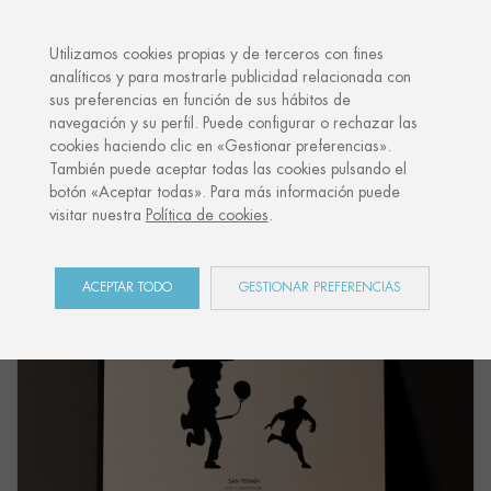
·
TU REGALO PERSONALIZADO
ANI
Utilizamos cookies propias y de terceros con fines
analíticos y para mostrarle publicidad relacionada con
sus preferencias en función de sus hábitos de
Inicio
Shop
San Fermín
Postal "KILIKI CARAVINAGRE NIÑO"
navegación y su perfil. Puede configurar o rechazar las
cookies haciendo clic en «Gestionar preferencias».
También puede aceptar todas las cookies pulsando el
botón «Aceptar todas». Para más información puede
visitar nuestra
Política de cookies
.
ACEPTAR TODO
GESTIONAR PREFERENCIAS