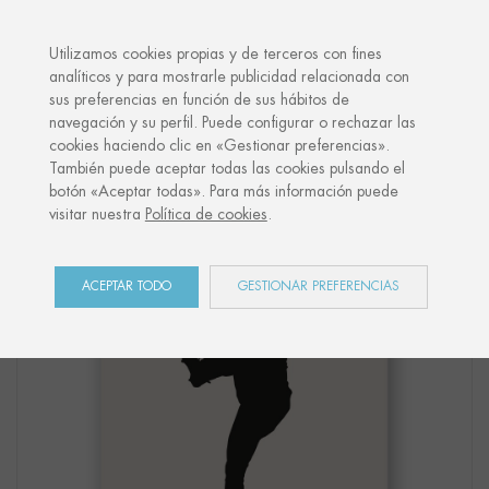
·
TU REGALO PERSONALIZADO
ANI
Utilizamos cookies propias y de terceros con fines
analíticos y para mostrarle publicidad relacionada con
sus preferencias en función de sus hábitos de
Inicio
Shop
Sports
Lámina "BÉISBOL 01"
navegación y su perfil. Puede configurar o rechazar las
cookies haciendo clic en «Gestionar preferencias».
También puede aceptar todas las cookies pulsando el
botón «Aceptar todas». Para más información puede
visitar nuestra
Política de cookies
.
ACEPTAR TODO
GESTIONAR PREFERENCIAS