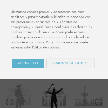
·
TU REGALO PERSONALIZADO
AN
Utilizamos cookies propias y de terceros con fines
analíticos y para mostrarle publicidad relacionada con
sus preferencias en función de sus hábitos de
Inicio
Shop
Donostia / San Sebastián
Tambor Mayor
navegación y su perfil. Puede configurar o rechazar las
cookies haciendo clic en «Gestionar preferencias».
También puede aceptar todas las cookies pulsando el
botón «Aceptar todas». Para más información puede
DONOSTIA / SAN
visitar nuestra
Política de cookies
.
SEBASTIÁN
ACEPTAR TODO
GESTIONAR PREFERENCIAS
COLECCIÓN