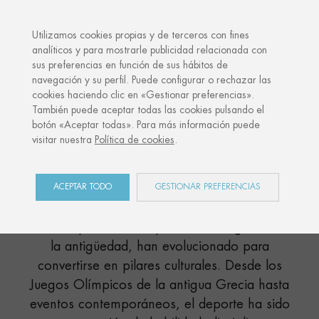
·
TU REGALO PERSONALIZADO
ANIVE
Utilizamos cookies propias y de terceros con fines
analíticos y para mostrarle publicidad relacionada con
sus preferencias en función de sus hábitos de
Inicio
Shop
Competiciones deportivas
navegación y su perfil. Puede configurar o rechazar las
cookies haciendo clic en «Gestionar preferencias».
También puede aceptar todas las cookies pulsando el
botón «Aceptar todas». Para más información puede
COMPETICIONES
visitar nuestra
Política de cookies
.
DEPORTIVAS
ACEPTAR TODO
GESTIONAR PREFERENCIAS
COLECCIÓN
Las competiciones deportivas, arraigadas en
la antigüedad, han evolucionado para
convertirse en pilares culturales. Desde los
Juegos Olímpicos de la antigua Grecia hasta
eventos contemporáneos, el deporte ha sido