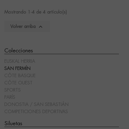
Mostrando 1-4 de 4 artículo(s)

Volver arriba
Colecciones
EUSKAL HERRIA
SAN FERMÍN
CÔTE BASQUE
CÔTE OUEST
SPORTS
PARÍS
DONOSTIA / SAN SEBASTIÁN
COMPETICIONES DEPORTIVAS
Siluetas