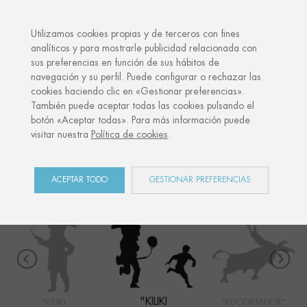
·
TU REGALO PERSONALIZADO
AN
Utilizamos cookies propias y de terceros con fines
analíticos y para mostrarle publicidad relacionada con
sus preferencias en función de sus hábitos de
Inicio
Shop
San Fermín
Kiliki Caravinagre niño
navegación y su perfil. Puede configurar o rechazar las
cookies haciendo clic en «Gestionar preferencias».
También puede aceptar todas las cookies pulsando el
botón «Aceptar todas». Para más información puede
SAN FERMÍN
visitar nuestra
Política de cookies
.
COLECCIÓN
ACEPTAR TODO
GESTIONAR PREFERENCIAS
"KILIKI
"KILIKI
"RECORTADOR"