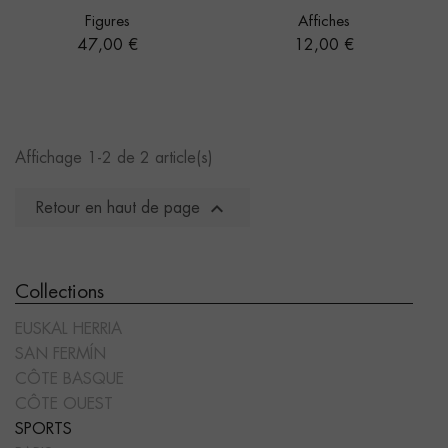
Figures
Affiches
Prix
Prix
47,00 €
12,00 €
Affichage 1-2 de 2 article(s)

Retour en haut de page
Collections
EUSKAL HERRIA
SAN FERMÍN
CÔTE BASQUE
CÔTE OUEST
SPORTS