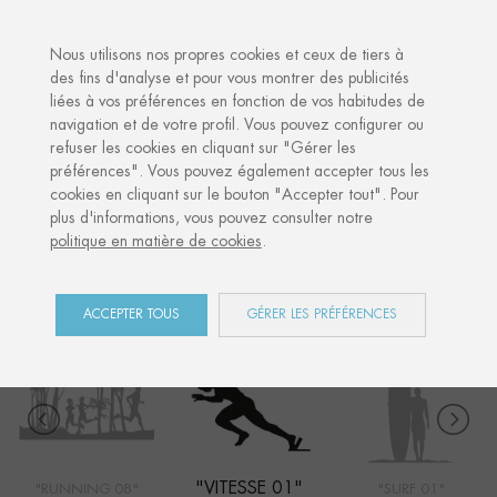
·
VOTRE CADEAU PERSONNALISÉ
ANNIV
Nous utilisons nos propres cookies et ceux de tiers à
des fins d'analyse et pour vous montrer des publicités
liées à vos préférences en fonction de vos habitudes de
Accueil
Shop
Sports
Vitesse 01
navigation et de votre profil. Vous pouvez configurer ou
refuser les cookies en cliquant sur "Gérer les
préférences". Vous pouvez également accepter tous les
cookies en cliquant sur le bouton "Accepter tout". Pour
SPORTS
plus d'informations, vous pouvez consulter notre
politique en matière de cookies
.
COLLECTION
ACCEPTER TOUS
GÉRER LES PRÉFÉRENCES
"VITESSE 01"
"RUNNING 08"
"SURF 01"