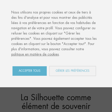
·
VOTRE CADEAU PERSONNALISÉ
ANNIVERSAIRES DE
Nous utilisons nos propres cookies et ceux de tiers à
des fins d'analyse et pour vous montrer des publicités
liées à vos préférences en fonction de vos habitudes de
navigation et de votre profil. Vous pouvez configurer ou
refuser les cookies en cliquant sur "Gérer les
préférences". Vous pouvez également accepter tous les
cookies en cliquant sur le bouton "Accepter tout". Pour
"Irulegiko eskua”
plus d'informations, vous pouvez consulter notre
Un cadeau de notre passé.
politique en matière de cookies
.
DÉCOUVREZ-LE
ACCEPTER TOUS
GÉRER LES PRÉFÉRENCES
La Silhouette comme
élément de souvenir