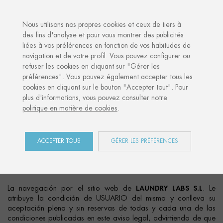
·
VOTRE CADEAU PERSONNALISÉ
ANN
Nous utilisons nos propres cookies et ceux de tiers à
des fins d'analyse et pour vous montrer des publicités
liées à vos préférences en fonction de vos habitudes de
navigation et de votre profil. Vous pouvez configurer ou
refuser les cookies en cliquant sur "Gérer les
Aviso legal
préférences". Vous pouvez également accepter tous les
cookies en cliquant sur le bouton "Accepter tout". Pour
plus d'informations, vous pouvez consulter notre
politique en matière de cookies
.
OBJETO
ACCEPTER TOUS
GÉRER LES PRÉFÉRENCES
El presente aviso legal regula el uso y utilización del sitio
web
http://www.culturalmemories.com/
del que es titular
LAUNDRY LABS S.L
.
LAUNDRY LABS S.L
La navegación por el sitio web de
. Le
atribuye la condición de USUARIO del mismo y conlleva su
aceptación plena y sin reservas de todas y cada una de las
condiciones publicadas en este aviso legal, advirtiendo de que