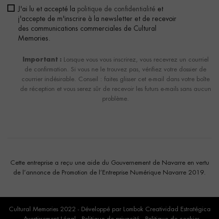
J'ai lu et accepté la
politique de confidentialité
et
j'accepte de m'inscrire à la newsletter et de recevoir
des communications commerciales de Cultural
Memories.
Important :
Lorsque vous vous inscrirez, vous recevrez un courriel
de confirmation. Si vous ne le trouvez pas, vérifiez votre dossier de
courrier indésirable. Conseil : faites glisser cet e-mail dans votre boîte
de réception et vous serez sûr de recevoir les futurs e-mails sans aucun
problème.
Cette entreprise a reçu une aide du Gouvernement de Navarre en vertu
de l’annonce de Promotion de l’Entreprise Numérique Navarre 2019.
Cultural Memories 2022 - Développé par
Lombok Creatividad Estratégica