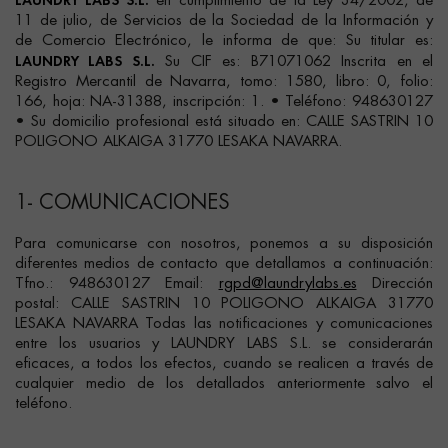
en cumplimiento de la Ley 34/2002, de
11 de julio, de Servicios de la Sociedad de la Información y
de Comercio Electrónico, le informa de que: Su titular es:
LAUNDRY LABS S.L.
Su CIF es: B71071062 Inscrita en el
Registro Mercantil de Navarra, tomo: 1580, libro: 0, folio:
166, hoja: NA-31388, inscripción: 1. • Teléfono: 948630127
• Su domicilio profesional está situado en: CALLE SASTRIN 10
POLIGONO ALKAIGA 31770 LESAKA NAVARRA.
1- COMUNICACIONES
Para comunicarse con nosotros, ponemos a su disposición
diferentes medios de contacto que detallamos a continuación:
Tfno.: 948630127 Email:
rgpd@laundrylabs.es
Dirección
postal: CALLE SASTRIN 10 POLIGONO ALKAIGA 31770
LESAKA NAVARRA Todas las notificaciones y comunicaciones
entre los usuarios y LAUNDRY LABS S.L. se considerarán
eficaces, a todos los efectos, cuando se realicen a través de
cualquier medio de los detallados anteriormente salvo el
teléfono.