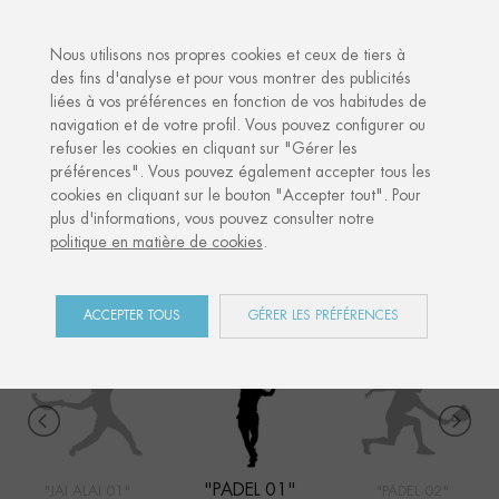
·
VOTRE CADEAU PERSONNALISÉ
ANNIV
Nous utilisons nos propres cookies et ceux de tiers à
des fins d'analyse et pour vous montrer des publicités
liées à vos préférences en fonction de vos habitudes de
Accueil
Shop
Sports
Padel 01
navigation et de votre profil. Vous pouvez configurer ou
refuser les cookies en cliquant sur "Gérer les
préférences". Vous pouvez également accepter tous les
cookies en cliquant sur le bouton "Accepter tout". Pour
SPORTS
plus d'informations, vous pouvez consulter notre
politique en matière de cookies
.
COLLECTION
ACCEPTER TOUS
GÉRER LES PRÉFÉRENCES
"PADEL 01"
"JAI ALAI 01"
"PADEL 02"