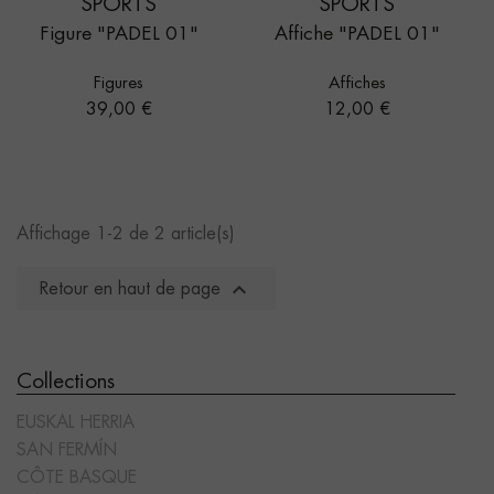
SPORTS
SPORTS
Figure "PADEL 01"
Affiche "PADEL 01"
Figures
Affiches
Prix
Prix
39,00 €
12,00 €
Affichage 1-2 de 2 article(s)

Retour en haut de page
Collections
EUSKAL HERRIA
SAN FERMÍN
CÔTE BASQUE