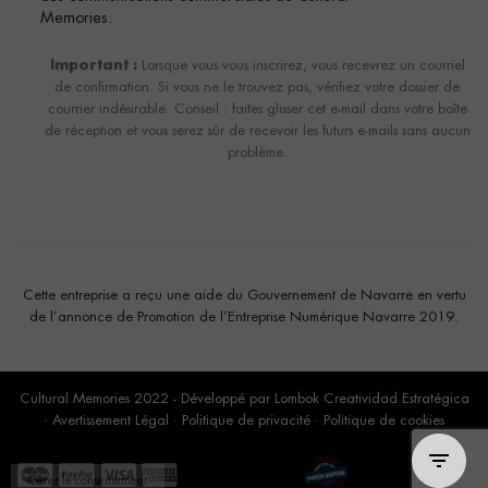
Memories.
Important :
Lorsque vous vous inscrirez, vous recevrez un courriel
de confirmation. Si vous ne le trouvez pas, vérifiez votre dossier de
courrier indésirable. Conseil : faites glisser cet e-mail dans votre boîte
de réception et vous serez sûr de recevoir les futurs e-mails sans aucun
problème.
Cette entreprise a reçu une aide du Gouvernement de Navarre en vertu
de l’annonce de Promotion de l’Entreprise Numérique Navarre 2019.
Cultural Memories 2022 - Développé par
Lombok Creatividad Estratégica
·
Avertissement Légal
·
Politique de privacité
·
Politique de cookies
Gérer le consentement