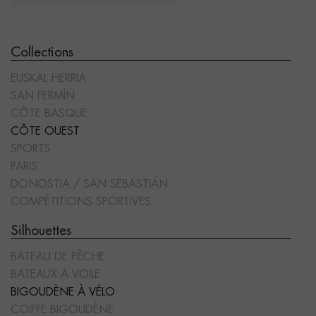
Collections
EUSKAL HERRIA
SAN FERMÍN
CÔTE BASQUE
CÔTE OUEST
SPORTS
PARIS
DONOSTIA / SAN SEBASTIÁN
COMPÉTITIONS SPORTIVES
Silhouettes
BATEAU DE PÊCHE
BATEAUX A VOILE
BIGOUDÈNE À VÉLO
COIFFE BIGOUDÈNE