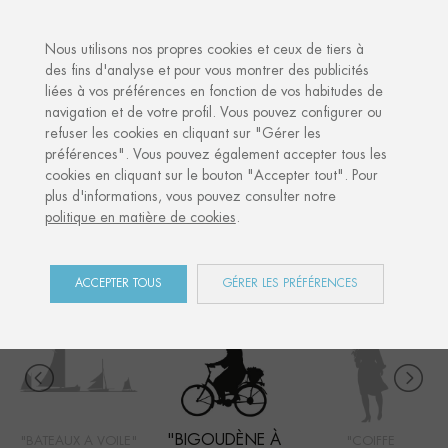
·
VOTRE CADEAU PERSONNALISÉ
ANN
Nous utilisons nos propres cookies et ceux de tiers à
des fins d'analyse et pour vous montrer des publicités
liées à vos préférences en fonction de vos habitudes de
Accueil
Shop
Côte Ouest
Bigoudène à vélo
navigation et de votre profil. Vous pouvez configurer ou
refuser les cookies en cliquant sur "Gérer les
préférences". Vous pouvez également accepter tous les
cookies en cliquant sur le bouton "Accepter tout". Pour
CÔTE OUEST
plus d'informations, vous pouvez consulter notre
politique en matière de cookies
.
COLLECTION
ACCEPTER TOUS
GÉRER LES PRÉFÉRENCES
"BIGOUDÈNE À
"BATEAUX A VOILE"
"COIFFE