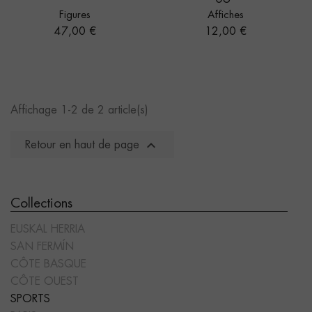
Figures
Affiches
Prix
Prix
47,00 €
12,00 €
Affichage 1-2 de 2 article(s)

Retour en haut de page
Collections
EUSKAL HERRIA
SAN FERMÍN
CÔTE BASQUE
CÔTE OUEST
SPORTS