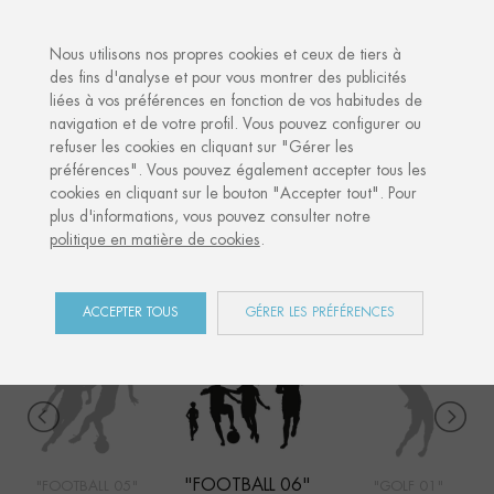
·
·
·
ES
FÊTE DES MÈRES
UN CADEAU CULTUREL
VOTRE
Nous utilisons nos propres cookies et ceux de tiers à
des fins d'analyse et pour vous montrer des publicités
liées à vos préférences en fonction de vos habitudes de
Accueil
Shop
Sports
Football 06
navigation et de votre profil. Vous pouvez configurer ou
refuser les cookies en cliquant sur "Gérer les
préférences". Vous pouvez également accepter tous les
cookies en cliquant sur le bouton "Accepter tout". Pour
SPORTS
plus d'informations, vous pouvez consulter notre
politique en matière de cookies
.
COLLECTION
ACCEPTER TOUS
GÉRER LES PRÉFÉRENCES
"FOOTBALL 06"
"FOOTBALL 05"
"GOLF 01"