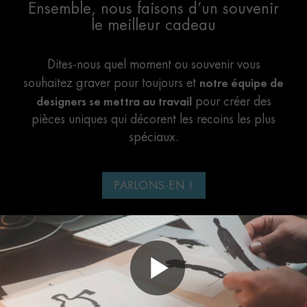
Ensemble, nous faisons d’un souvenir
le meilleur cadeau
Dites-nous quel moment ou souvenir vous
notre équipe de
souhaitez graver pour toujours et
designers se mettra au travail
pour créer des
pièces uniques qui décorent les recoins les plus
spéciaux.
PARLONS-EN !