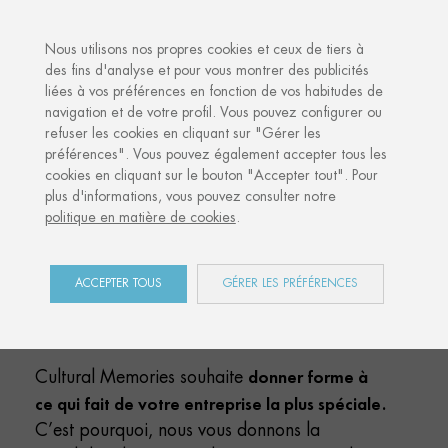
·
OTRE CADEAU PERSONNALISÉ
ANNIVERSAIRES DE MARI
Nous utilisons nos propres cookies et ceux de tiers à
des fins d'analyse et pour vous montrer des publicités
liées à vos préférences en fonction de vos habitudes de
navigation et de votre profil. Vous pouvez configurer ou
refuser les cookies en cliquant sur "Gérer les
Nous créons un souvenir
préférences". Vous pouvez également accepter tous les
cookies en cliquant sur le bouton "Accepter tout". Pour
unique et
plus d'informations, vous pouvez consulter notre
spécial pour vos cadeaux
politique en matière de cookies
.
d’entreprise
ACCEPTER TOUS
GÉRER LES PRÉFÉRENCES
Les cadeaux de votre entreprise
deviendront les plus désirés
donner forme à
Cultural Memories souhaite
ce qui fait de votre entreprise la plus spéciale.
C’est pourquoi, nous vous donnons la