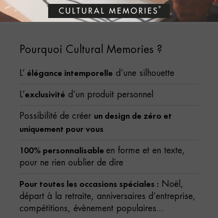
Pourquoi Cultural Memories ?
élégance intemporelle
L’
d’une silhouette
exclusivité
L’
d’un produit personnel
un design de zéro et
Possibilité de créer
uniquement pour vous
100% personnalisable
en forme et en texte,
pour ne rien oublier de dire
Pour toutes les occasions spéciales :
Noël,
départ à la retraite, anniversaires d’entreprise,
compétitions, évènement populaires...