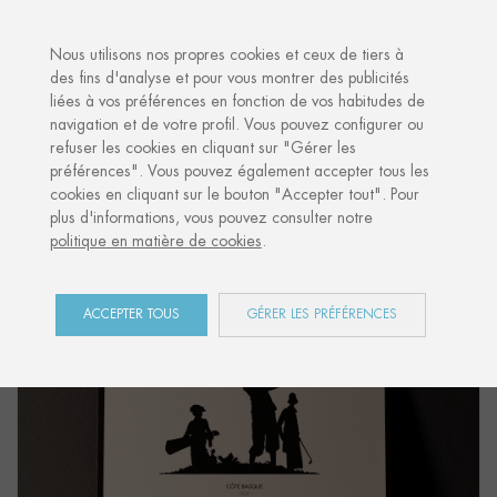
·
VOTRE CADEAU PERSONNALISÉ
ANNIVE
Nous utilisons nos propres cookies et ceux de tiers à
des fins d'analyse et pour vous montrer des publicités
liées à vos préférences en fonction de vos habitudes de
Accueil
Shop
Côte Basque
Carte Postale "GOLF"
navigation et de votre profil. Vous pouvez configurer ou
refuser les cookies en cliquant sur "Gérer les
préférences". Vous pouvez également accepter tous les
cookies en cliquant sur le bouton "Accepter tout". Pour
plus d'informations, vous pouvez consulter notre
politique en matière de cookies
.
ACCEPTER TOUS
GÉRER LES PRÉFÉRENCES