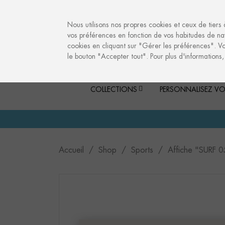
info@culturalmemories.com
Nous utilisons nos propres cookies et ceux de tiers 
vos préférences en fonction de vos habitudes de nav
cookies en cliquant sur "Gérer les préférences". V
le bouton "Accepter tout". Pour plus d'informations
COLLECTIONS
PERSONNALISEZ VO
Accueil
Shop
Sports
Affiche "SURF 0