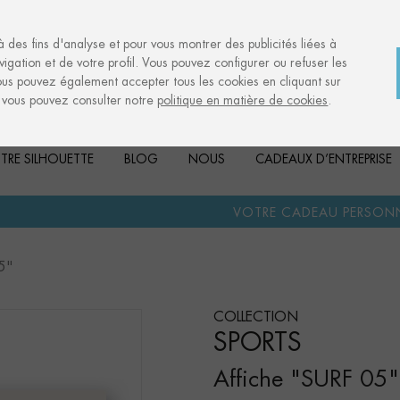
à des fins d'analyse et pour vous montrer des publicités liées à
igation et de votre profil. Vous pouvez configurer ou refuser les
ous pouvez également accepter tous les cookies en cliquant sur
, vous pouvez consulter notre
politique en matière de cookies
.
TRE SILHOUETTE
BLOG
NOUS
CADEAUX D’ENTREPRISE
·
VOTRE CADEAU PERSONNALISÉ
ANNIV
5"
COLLECTION
SPORTS
Affiche "SURF 05"