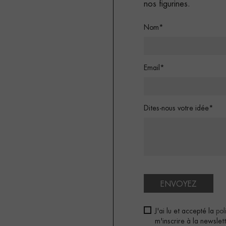
nos figurines.
Nom*
Email*
Dites-nous votre idée*
ENVOYEZ
J'ai lu et accepté la
pol
m'inscrire à la newsle