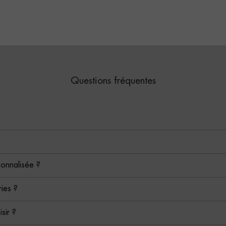
Questions fréquentes
sonnalisée ?
ies ?
isir ?