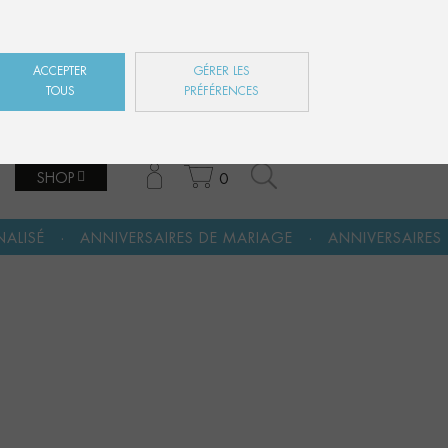
ES
EN
FR
ACCEPTER
GÉRER LES
TOUS
PRÉFÉRENCES
SHOP
0
·
·
ERSAIRES DE MARIAGE
ANNIVERSAIRES
FÊTE DES MÈ