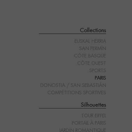
Collections
EUSKAL HERRIA
SAN FERMÍN
CÔTE BASQUE
CÔTE OUEST
SPORTS
ES"
"TOUR EIFFEL"
"PORTAIL À PARIS"
PARIS
DONOSTIA / SAN SEBASTIÁN
COMPÉTITIONS SPORTIVES
Silhouettes
TOUR EIFFEL
PORTAIL À PARIS
JARDIN ROMANTIQUE