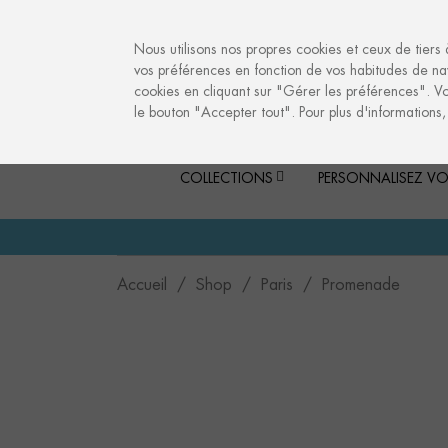
info@culturalmemories.com
Nous utilisons nos propres cookies et ceux de tiers 
vos préférences en fonction de vos habitudes de nav
cookies en cliquant sur "Gérer les préférences". V
le bouton "Accepter tout". Pour plus d'informations
COLLECTIONS
PERSONNALISEZ VO
Accueil
Shop
Paris
Promenade