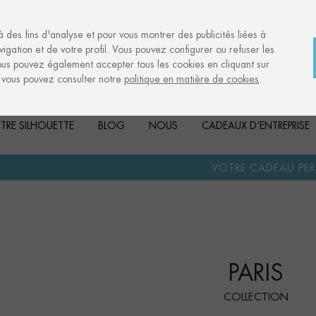
à des fins d'analyse et pour vous montrer des publicités liées à
igation et de votre profil. Vous pouvez configurer ou refuser les
ous pouvez également accepter tous les cookies en cliquant sur
, vous pouvez consulter notre
politique en matière de cookies
.
TRE SILHOUETTE
BLOG
NOUS
CADEAUX D’ENTREPRISE
·
VOTRE CADEAU PERSONNALISÉ
A
PARIS
COLLECTION