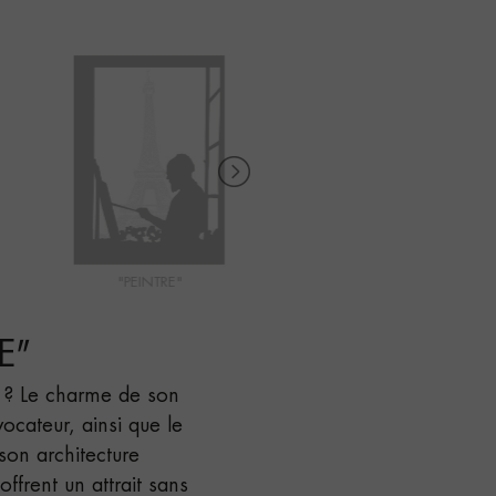
"PEINTRE"
"MAQUILLAGE VEDETTE"
E
"
r ? Le charme de son
cateur, ainsi que le
son architecture
ffrent un attrait sans