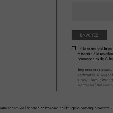
ENVOYEZ
J'ai lu et accepté la
pol
m'inscrire à la newsle
commerciales de Cultu
Important :
Lorsque vo
confirmation. Si vous ne l
Conseil : faites glisser c
recevoir les futurs e-mai
arre en vertu de l’annonce de Promotion de l’Entreprise Numérique Navarre 