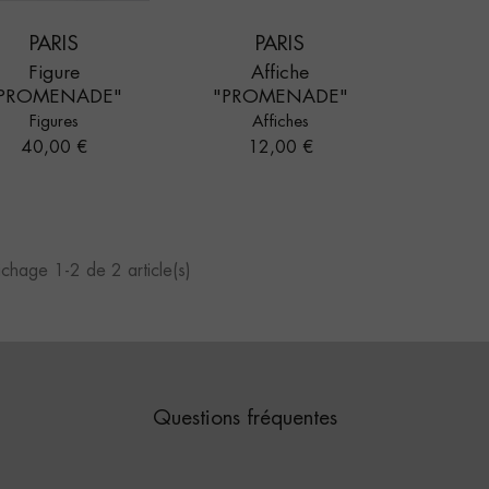
PARIS
PARIS
Figure
Affiche
PROMENADE"
"PROMENADE"
Figures
Affiches
Prix
Prix
40,00 €
12,00 €
ichage 1-2 de 2 article(s)
Questions fréquentes