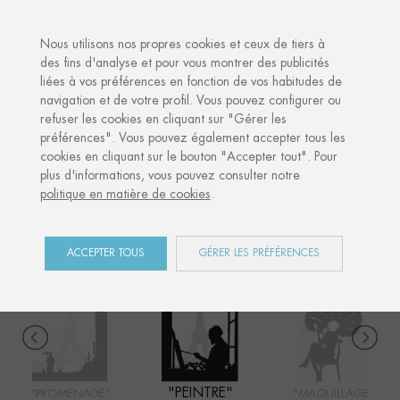
·
VOTRE CADEAU PERSONNALISÉ
A
Nous utilisons nos propres cookies et ceux de tiers à
des fins d'analyse et pour vous montrer des publicités
liées à vos préférences en fonction de vos habitudes de
Accueil
Shop
Paris
Peintre
navigation et de votre profil. Vous pouvez configurer ou
refuser les cookies en cliquant sur "Gérer les
préférences". Vous pouvez également accepter tous les
cookies en cliquant sur le bouton "Accepter tout". Pour
PARIS
plus d'informations, vous pouvez consulter notre
politique en matière de cookies
.
COLLECTION
ACCEPTER TOUS
GÉRER LES PRÉFÉRENCES
"PEINTRE"
"PROMENADE"
"MAQUILLAGE