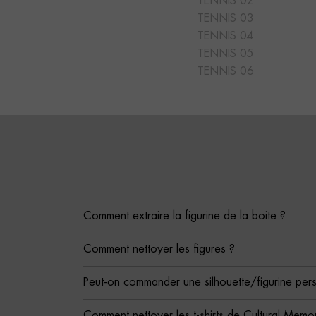
TENNIS 02
TENNIS 03
TENNIS 04
TENNIS 05
TENNIS 06
Comment extraire la figurine de la boite ?
Comment nettoyer les figures ?
Peut-on commander une silhouette/figurine per
Comment nettoyer les t-shirts de Cultural Memor