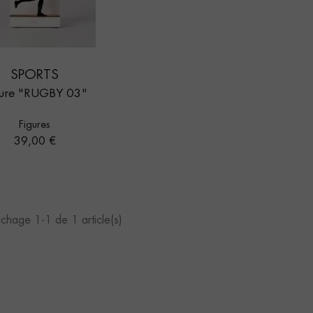
SPORTS
gure "RUGBY 03"
Figures
Prix
39,00 €
ichage 1-1 de 1 article(s)