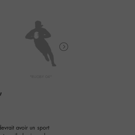
"RUGBY 04"
"RUNNING 01"
"
devrait avoir un sport