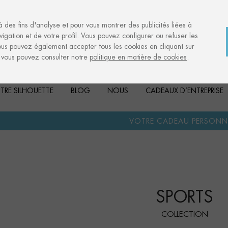
à des fins d'analyse et pour vous montrer des publicités liées à
igation et de votre profil. Vous pouvez configurer ou refuser les
ous pouvez également accepter tous les cookies en cliquant sur
, vous pouvez consulter notre
politique en matière de cookies
.
TRE SILHOUETTE
BLOG
NOUS
CADEAUX D’ENTREPRISE
·
VOTRE CADEAU PERSONNALISÉ
ANNIVER
SPORTS
COLLECTION