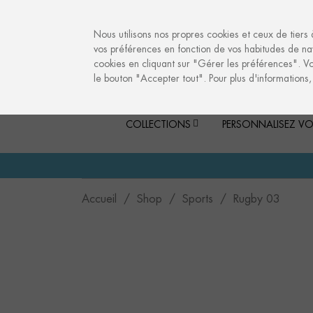
info@culturalmemories.com
Nous utilisons nos propres cookies et ceux de tiers 
vos préférences en fonction de vos habitudes de nav
cookies en cliquant sur "Gérer les préférences". V
le bouton "Accepter tout". Pour plus d'informations
COLLECTIONS
PERSONNALISEZ VO
Accueil
Shop
Sports
Rugby 03