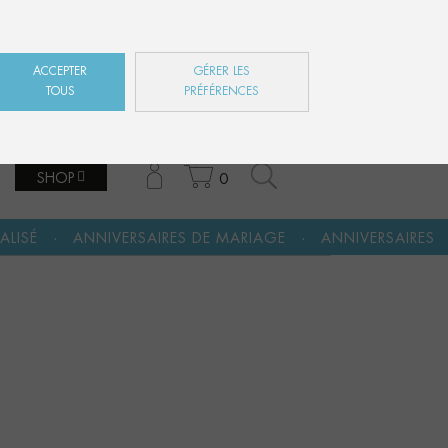
ES
EN
FR
ACCEPTER
GÉRER LES
TOUS
PRÉFÉRENCES
SHOP
0
·
·
SAIRES DE MARIAGE
ANNIVERSAIRES
FÊTE DES MÈRE