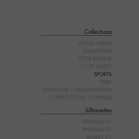
Collections
EUSKAL HERRIA
SAN FERMÍN
CÔTE BASQUE
CÔTE OUEST
SPORTS
"POLO 02"
"RUGBY 01"
PARIS
DONOSTIA / SAN SEBASTIÁN
COMPÉTITIONS SPORTIVES
Silhouettes
BASEBALL 01
BASEBALL 02
BASKET 01