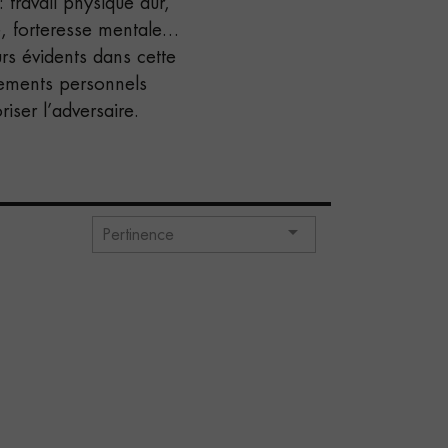
: travail physique dur,
ie, forteresse mentale…
urs évidents dans cette
tements personnels
iser l’adversaire.

Pertinence