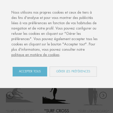
·
VOTRE CADEAU PERSONNALISÉ
AN
Nous utilisons nos propres cookies et ceux de tiers à
des fins d'analyse et pour vous montrer des publicités
liées à vos préférences en fonction de vos habitudes de
Accueil
Shop
Côte Basque
Surf cross step
navigation et de votre profil. Vous pouvez configurer ou
refuser les cookies en cliquant sur "Gérer les
préférences". Vous pouvez également accepter tous les
cookies en cliquant sur le bouton "Accepter tout". Pour
CÔTE BASQUE
plus d'informations, vous pouvez consulter notre
politique en matière de cookies
.
COLLECTION
ACCEPTER TOUS
GÉRER LES PRÉFÉRENCES
"SURF CROSS
"SURF HANG FIVE"
"SURF LONGBOARD"