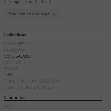
Affichage 1-3 de 3 article(s)

Retour en haut de page
Collections
EUSKAL HERRIA
SAN FERMÍN
CÔTE BASQUE
CÔTE OUEST
SPORTS
PARIS
DONOSTIA / SAN SEBASTIÁN
COMPÉTITIONS SPORTIVES
Silhouettes
GOLF