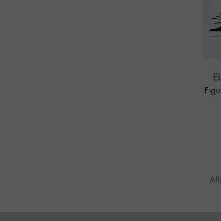
E
Fig
Aff