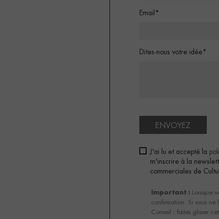
Email*
Dites-nous votre idée*
ENVOYEZ
J'ai lu et accepté la
pol
m'inscrire à la newsle
commerciales de Cultu
Important :
Lorsque vo
confirmation. Si vous ne l
Conseil : faites glisser c