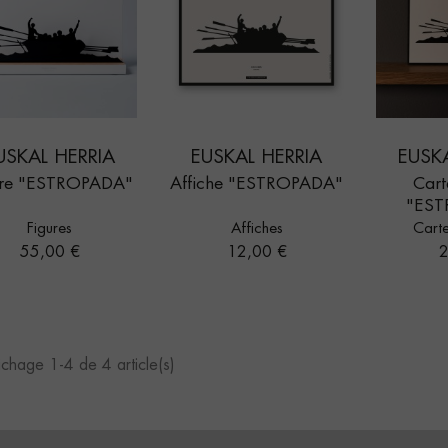
USKAL HERRIA
EUSKAL HERRIA
EUSK
ure "ESTROPADA"
Affiche "ESTROPADA"
Cart
"EST
Figures
Affiches
Carte
Prix
Prix
P
55,00 €
12,00 €
2
ichage 1-4 de 4 article(s)