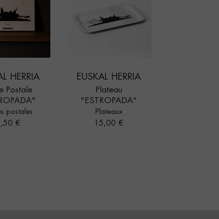
AL HERRIA
EUSKAL HERRIA
e Postale
Plateau
ROPADA"
"ESTROPADA"
s postales
Plateaux
rix
Prix
,50 €
15,00 €