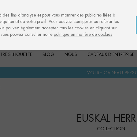
à des fins d'analyse et pour vous montrer des publicités liées à
igation et de votre profil. Vous pouvez configurer ou refuser les
ous pouvez également accepter tous les cookies en cliquant sur
, vous pouvez consulter notre
politique en matière de cookies
.
TRE SILHOUETTE
BLOG
NOUS
CADEAUX D’ENTREPRISE
·
VOTRE CADEAU PERSONNALISÉ
ANN
a
EUSKAL HERR
COLLECTION