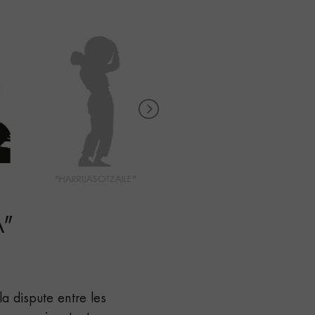
"HARRIJASOTZAILE"
"JOALDUNA"
A
"
la dispute entre les