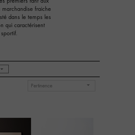
es premiers tant aux
 marchandise fraiche
isté dans le temps les
on qui caractérisent
sportif.


Pertinence