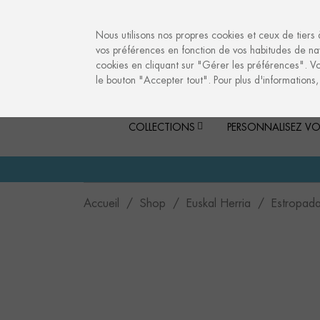
info@culturalmemories.com
Nous utilisons nos propres cookies et ceux de tiers 
vos préférences en fonction de vos habitudes de nav
cookies en cliquant sur "Gérer les préférences". V
le bouton "Accepter tout". Pour plus d'informations
COLLECTIONS
PERSONNALISEZ VO
Accueil
Shop
Euskal Herria
Estropad