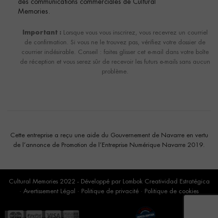
des communications commerciales de Cultural
Memories.
Important :
Lorsque vous vous inscrirez, vous recevrez un courriel
de confirmation. Si vous ne le trouvez pas, vérifiez votre dossier de
courrier indésirable. Conseil : faites glisser cet e-mail dans votre boîte
de réception et vous serez sûr de recevoir les futurs e-mails sans aucun
problème.
Cette entreprise a reçu une aide du Gouvernement de Navarre en vertu
de l’annonce de Promotion de l’Entreprise Numérique Navarre 2019.
Cultural Memories 2022 - Développé par
Lombok Creatividad Estratégica
·
Avertissement Légal
·
Politique de privacité
·
Politique de cookies