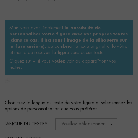
Mais vous avez également
la possibilité de
personnaliser votre figure avec vos propres textes
(dans ce cas, il ira sans l’image de la silhouette sur
, de combiner le texte original et le vôtre,
la face arrière)
et même de recevoir la figure sans aucun texte.
Cliquez sur + si vous voulez voir où apparaîtront vos
textes.
Choisissez la langue du texte de votre figure et sélectionnez les
options de personnalisation que vous préférez.
LANGUE DU TEXTE