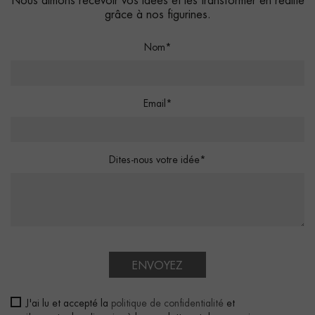
Nous aimons recevoir vos idées et les transformer en réalité
grâce à nos figurines.
Nom*
Email*
Dites-nous votre idée*
ENVOYEZ
J'ai lu et accepté la
politique de confidentialité
et