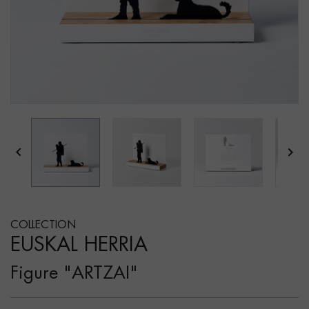


COLLECTION
EUSKAL HERRIA
Figure "ARTZAI"