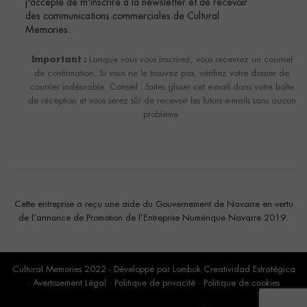
j'accepte de m'inscrire à la newsletter et de recevoir
des communications commerciales de Cultural
Memories.
Important :
Lorsque vous vous inscrirez, vous recevrez un courriel
de confirmation. Si vous ne le trouvez pas, vérifiez votre dossier de
courrier indésirable. Conseil : faites glisser cet e-mail dans votre boîte
de réception et vous serez sûr de recevoir les futurs e-mails sans aucun
problème.
Cette entreprise a reçu une aide du Gouvernement de Navarre en vertu
de l’annonce de Promotion de l’Entreprise Numérique Navarre 2019.
Cultural Memories 2022 - Développé par
Lombok Creatividad Estratégica
·
Avertissement Légal
·
Politique de privacité
·
Politique de cookies