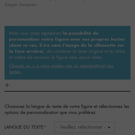
berger basque».
Mais vous avez également
la possibilité de
personnaliser votre figure avec vos propres textes
(dans ce cas, il ira sans l’image de la silhouette sur
, de combiner le texte original et le vôtre,
la face arrière)
et même de recevoir la figure sans aucun texte.
Cliquez sur + si vous voulez voir où apparaîtront vos
textes.
Choisissez la langue du texte de votre figure et sélectionnez les
options de personnalisation que vous préférez.
LANGUE DU TEXTE