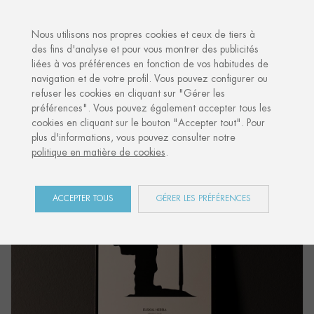
·
VOTRE CADEAU PERSONNALISÉ
ANNI
Nous utilisons nos propres cookies et ceux de tiers à
des fins d'analyse et pour vous montrer des publicités
liées à vos préférences en fonction de vos habitudes de
Accueil
Shop
Euskal Herria
Carte Postale "ARRANTZALE"
navigation et de votre profil. Vous pouvez configurer ou
refuser les cookies en cliquant sur "Gérer les
préférences". Vous pouvez également accepter tous les
cookies en cliquant sur le bouton "Accepter tout". Pour
plus d'informations, vous pouvez consulter notre
politique en matière de cookies
.
ACCEPTER TOUS
GÉRER LES PRÉFÉRENCES