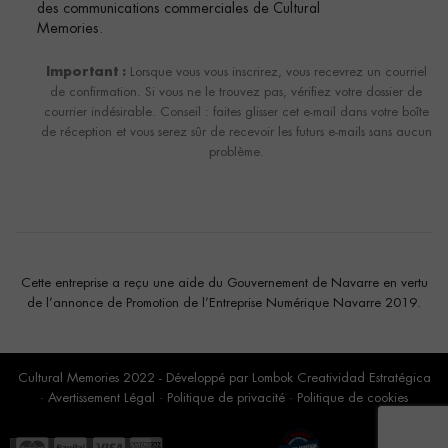
des communications commerciales de Cultural
Memories.
Important :
Lorsque vous vous inscrirez, vous recevrez un courriel
de confirmation. Si vous ne le trouvez pas, vérifiez votre dossier de
courrier indésirable. Conseil : faites glisser cet e-mail dans votre boîte
de réception et vous serez sûr de recevoir les futurs e-mails sans aucun
problème.
Cette entreprise a reçu une aide du Gouvernement de Navarre en vertu
de l’annonce de Promotion de l’Entreprise Numérique Navarre 2019.
Cultural Memories 2022 - Développé par
Lombok Creatividad Estratégica
·
Avertissement Légal
·
Politique de privacité
·
Politique de cookies