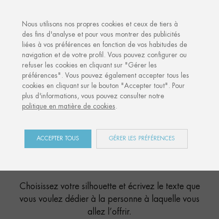
·
VOTRE CADEAU PERSONNALISÉ
ANNIVER
Nous utilisons nos propres cookies et ceux de tiers à
des fins d'analyse et pour vous montrer des publicités
liées à vos préférences en fonction de vos habitudes de
navigation et de votre profil. Vous pouvez configurer ou
refuser les cookies en cliquant sur "Gérer les
préférences". Vous pouvez également accepter tous les
cookies en cliquant sur le bouton "Accepter tout". Pour
plus d'informations, vous pouvez consulter notre
CULTURAL MEMORIES
politique en matière de cookies
.
Des cadeaux personnalisés
avec le texte souvenir que
ACCEPTER TOUS
GÉRER LES PRÉFÉRENCES
vous voulez
Choisissez votre silhouette et écrivez le texte que
vous voulez dédier à la personne à laquelle vous
allez l’offrir.