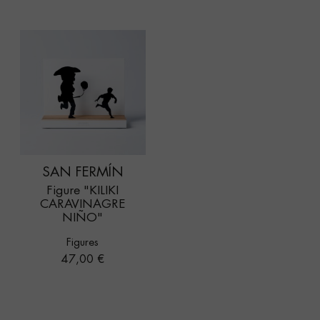
SAN FERMÍN
Figure "KILIKI
CARAVINAGRE
NIÑO"
Figures
Prix
47,00 €