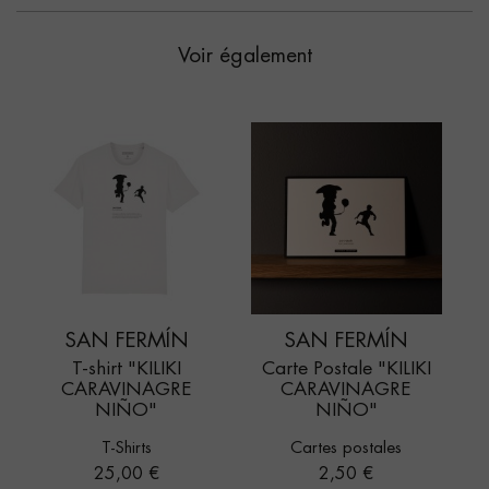
Voir également
SAN FERMÍN
SAN FERMÍN
T-shirt "KILIKI
Carte Postale "KILIKI
CARAVINAGRE
CARAVINAGRE
NIÑO"
NIÑO"
T-Shirts
Cartes postales
Prix
Prix
25,00 €
2,50 €