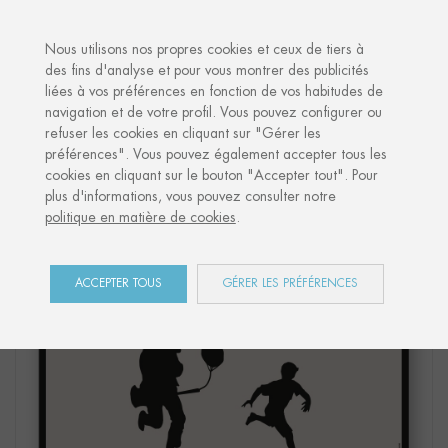
·
VOTRE CADEAU PERSONNALISÉ
AN
Nous utilisons nos propres cookies et ceux de tiers à
des fins d'analyse et pour vous montrer des publicités
liées à vos préférences en fonction de vos habitudes de
Accueil
Shop
San Fermín
Affiche "KILIKI CARAVINAGRE NIÑO"
navigation et de votre profil. Vous pouvez configurer ou
refuser les cookies en cliquant sur "Gérer les
préférences". Vous pouvez également accepter tous les
cookies en cliquant sur le bouton "Accepter tout". Pour
plus d'informations, vous pouvez consulter notre
politique en matière de cookies
.
ACCEPTER TOUS
GÉRER LES PRÉFÉRENCES