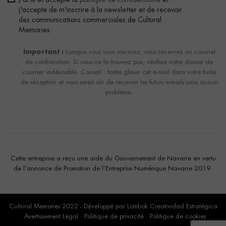
J'ai lu et accepté la
politique de confidentialité
et
j'accepte de m'inscrire à la newsletter et de recevoir
des communications commerciales de Cultural
Memories.
Important :
Lorsque vous vous inscrirez, vous recevrez un courriel
de confirmation. Si vous ne le trouvez pas, vérifiez votre dossier de
courrier indésirable. Conseil : faites glisser cet e-mail dans votre boîte
de réception et vous serez sûr de recevoir les futurs e-mails sans aucun
problème.
Cette entreprise a reçu une aide du Gouvernement de Navarre en vertu
de l’annonce de Promotion de l’Entreprise Numérique Navarre 2019.
Cultural Memories 2022 - Développé par
Lombok Creatividad Estratégica
·
Avertissement Légal
·
Politique de privacité
·
Politique de cookies