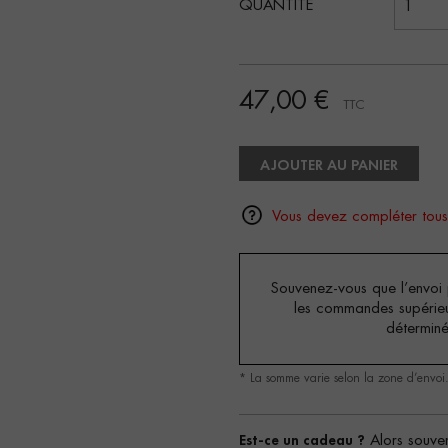
QUANTITÉ
47,00 €
TTC
AJOUTER AU PANIER
Vous devez compléter tous
Souvenez-vous que l’envoi p
les commandes supérie
détermin
* La somme varie selon la zone d’envoi
Est-ce un cadeau ?
Alors souven