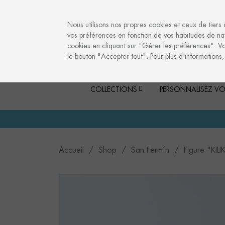
info@culturalmemories.com
Nous utilisons nos propres cookies et ceux de tiers 
vos préférences en fonction de vos habitudes de nav
cookies en cliquant sur "Gérer les préférences". V
le bouton "Accepter tout". Pour plus d'informations
COLLECTIONS
PERSONNALISEZ VO
Accueil
Shop
San Fermín
Figure "KI