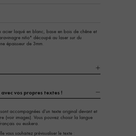
en acier laqué en blanc, base en bois de chêne et
 Caravinagre niño" découpé au laser sur du
 une épaisseur de 3mm.
 avec vos propres textes !
 sont accompagnées d’un texte original devant et
gure (voir images). Vous pouvez choisir la langue
français ou euskera.
le vous souhaitez prévisualiser le texte :