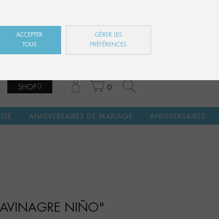
ES
EN
FR
ACCEPTER
GÉRER LES
TOUS
PRÉFÉRENCES
SHOP
0
·
·
·
RES DE MARIAGE
ANNIVERSAIRES
FÊTE DES MÈRES
CARAVINAGRE NIÑO"