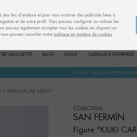
à des fins d'analyse et pour vous montrer des publicités liées à
igation et de votre profil. Vous pouvez configurer ou refuser les
ous pouvez également accepter tous les cookies en cliquant sur
, vous pouvez consulter notre
politique en matière de cookies
.
TRE SILHOUETTE
BLOG
NOUS
CADEAUX D’ENTREPRISE
·
VOTRE CADEAU PERSONNALISÉ
ANNIVERSAI
LIKI CARAVINAGRE NIÑO"
COLLECTION
SAN FERMÍN
Figure "KILIKI 