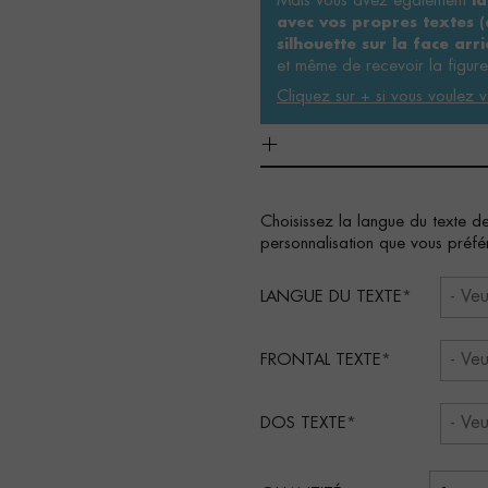
Mais vous avez également
la
avec vos propres textes (d
silhouette sur la face arri
et même de recevoir la figure
Cliquez sur + si vous voulez v
Choisissez la langue du texte de
personnalisation que vous préfé
LANGUE DU TEXTE
FRONTAL TEXTE
DOS TEXTE