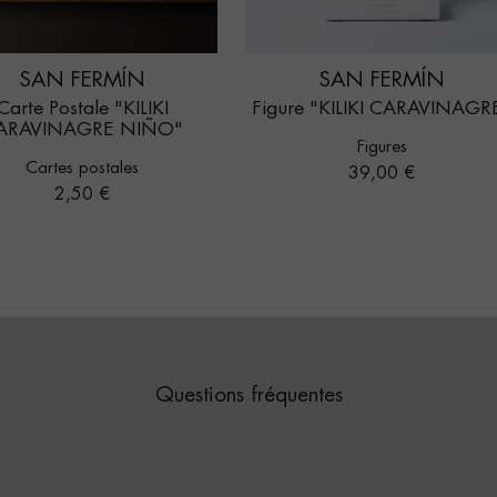
SAN FERMÍN
SAN FERMÍN
Carte Postale "KILIKI
Figure "KILIKI CARAVINAGR
ARAVINAGRE NIÑO"
Figures
Cartes postales
Prix
39,00 €
Prix
2,50 €
Questions fréquentes