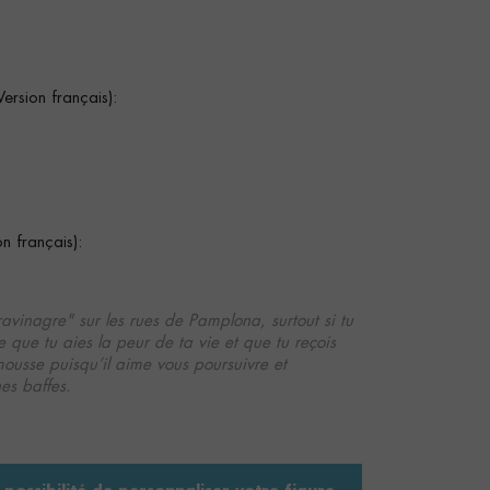
sion français):
 français):
ravinagre" sur les rues de Pamplona, surtout si tu
le que tu aies la peur de ta vie et que tu reçois
usse puisqu’il aime vous poursuivre et
es baffes
.