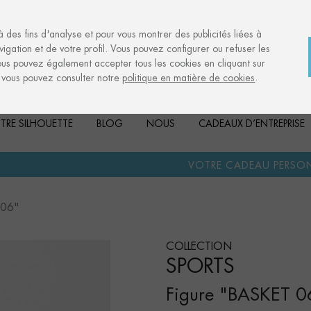
à des fins d'analyse et pour vous montrer des publicités liées à
igation et de votre profil. Vous pouvez configurer ou refuser les
ous pouvez également accepter tous les cookies en cliquant sur
, vous pouvez consulter notre
politique en matière de cookies
.
TRE SILHOUETTE
BLOG
NOUS
CADEAUX D’ENTREPRISE
·
VOTRE CADEAU PERSONNALISÉ
ANNIVE
 06"
COLLECTION
SPORTS
Figure "BASKET 0