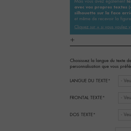
Mais vous avez également
la
avec vos propres textes (d
silhouette sur la face arri
et même de recevoir la figure
Cliquez sur + si vous voulez v
Choisissez la langue du texte de
personnalisation que vous préfé
LANGUE DU TEXTE
FRONTAL TEXTE
DOS TEXTE