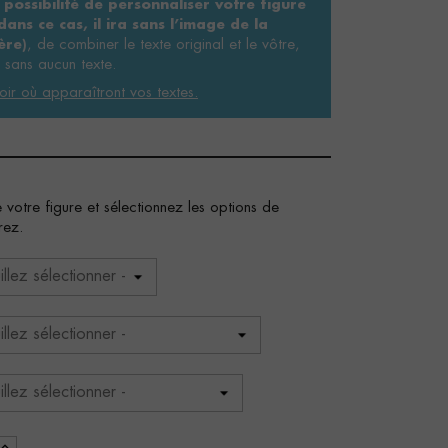
 possibilité de personnaliser votre figure
ans ce cas, il ira sans l’image de la
, de combiner le texte original et le vôtre,
ère)
 sans aucun texte.
oir où apparaîtront vos textes.
 votre figure et sélectionnez les options de
rez.