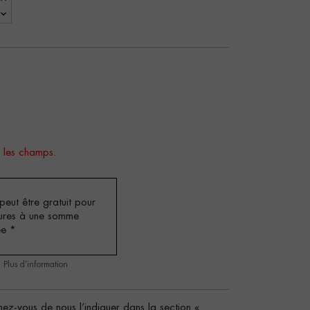
 les champs.
eut être gratuit pour
ures à une somme
ée
*
.
Plus d’information
ez-vous de nous l’indiquer dans la section «