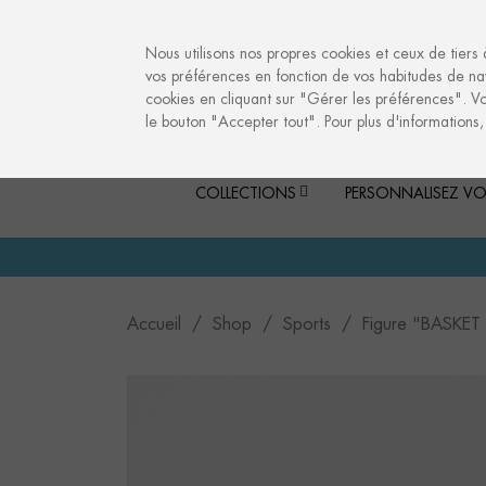
info@culturalmemories.com
Nous utilisons nos propres cookies et ceux de tiers 
vos préférences en fonction de vos habitudes de nav
cookies en cliquant sur "Gérer les préférences". V
le bouton "Accepter tout". Pour plus d'informations
COLLECTIONS
PERSONNALISEZ VO
Accueil
Shop
Sports
Figure "BASKET