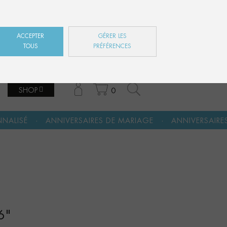
ES
EN
FR
ACCEPTER
GÉRER LES
TOUS
PRÉFÉRENCES
SHOP
0
·
·
RSAIRES DE MARIAGE
ANNIVERSAIRES
FÊTE DES MÈR
6"