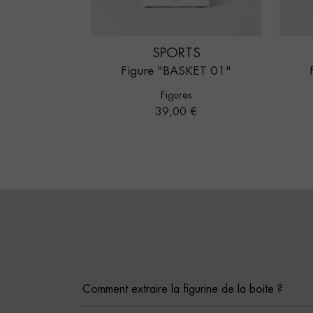
SPORTS
Figure "BASKET 01"
Figures
Prix
39,00 €
Comment extraire la figurine de la boite ?