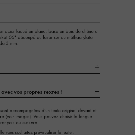
 en acier laqué en blanc, base en bois de chêne et
Basket 06" découpé au laser sur du méthacrylate
r de 3 mm.
 avec vos propres textes !
 sont accompagnées d’un texte original devant et
gure (voir images). Vous pouvez choisir la langue
français ou euskera.
le vous souhaitez prévisualiser le texte :