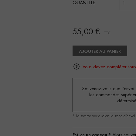
QUANTITÉ
55,00 €
TTC
AJOUTER AU PANIER
Vous devez compléter tous
Souvenez-vous que l’envoi p
les commandes supérie
détermin
* La somme varie selon la zone d’envoi
Est-ce un cadeau ?
Alors souven