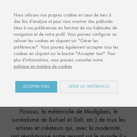
·
VOTRE CADEAU PERSONNALISÉ
ANNIV
Nous utilisons nos propres cookies et ceux de tiers à
des fins d'analyse et pour vous montrer des publicités
liées à vos préférences en fonction de vos habitudes de
Accueil
Shop
Paris
navigation et de votre profil. Vous pouvez configurer ou
refuser les cookies en cliquant sur "Gérer les
préférences". Vous pouvez également accepter tous les
cookies en cliquant sur le bouton "Accepter tout". Pour
PARIS
plus d'informations, vous pouvez consulter notre
politique en matière de cookies
.
COLLECTION
En plein cœur de l’Europe, Paris a su
ACCEPTER TOUS
GÉRER LES PRÉFÉRENCES
rassembler les influences et les expériences
(l’Art nouveau de la Belgique, le cubisme de
Picasso, la mélancolie de Modigliani, le
surréalisme de Buñuel et Dali, etc.) de tous les
artistes et créateurs qui, avec la modernité,
ont révolutionné notre regard sur le monde il y