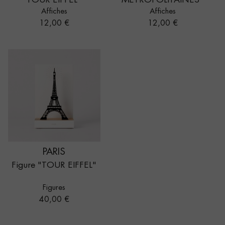
TOUR EIFFEL"
MÉTROPOLITAINES"
Affiches
Affiches
Prix
Prix
12,00 €
12,00 €
PARIS
Figure "TOUR EIFFEL"
Figures
Prix
40,00 €