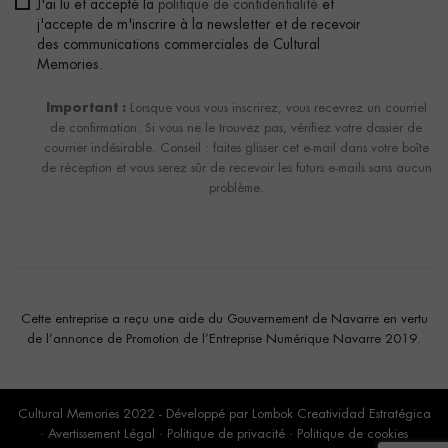
J'ai lu et accepté la
politique de confidentialité
et
j'accepte de m'inscrire à la newsletter et de recevoir
des communications commerciales de Cultural
Memories.
Important :
Lorsque vous vous inscrirez, vous recevrez un courriel
de confirmation. Si vous ne le trouvez pas, vérifiez votre dossier de
courrier indésirable. Conseil : faites glisser cet e-mail dans votre boîte
de réception et vous serez sûr de recevoir les futurs e-mails sans aucun
problème.
Cette entreprise a reçu une aide du Gouvernement de Navarre en vertu
de l’annonce de Promotion de l’Entreprise Numérique Navarre 2019.
Cultural Memories 2022 - Développé par
Lombok Creatividad Estratégica
·
Avertissement Légal
·
Politique de privacité
·
Politique de cookies