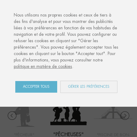
·
VOTRE CADEAU PERSONNALISÉ
ANN
Nous utilisons nos propres cookies et ceux de tiers à
des fins d'analyse et pour vous montrer des publicités
liées à vos préférences en fonction de vos habitudes de
Accueil
Shop
Côte Ouest
Pêcheuses
navigation et de votre profil. Vous pouvez configurer ou
refuser les cookies en cliquant sur "Gérer les
préférences". Vous pouvez également accepter tous les
cookies en cliquant sur le bouton "Accepter tout". Pour
CÔTE OUEST
plus d'informations, vous pouvez consulter notre
politique en matière de cookies
.
COLLECTION
ACCEPTER TOUS
GÉRER LES PRÉFÉRENCES
"PÊCHEUSES"
"PÊCHEUR"
"PISCINE DE BON-