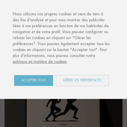
·
VOTRE CADEAU PERSONNALISÉ
A
Nous utilisons nos propres cookies et ceux de tiers à
des fins d'analyse et pour vous montrer des publicités
liées à vos préférences en fonction de vos habitudes de
Accueil
Shop
Côte Basque
Carte Postale "RUGBY"
navigation et de votre profil. Vous pouvez configurer ou
refuser les cookies en cliquant sur "Gérer les
préférences". Vous pouvez également accepter tous les
cookies en cliquant sur le bouton "Accepter tout". Pour
plus d'informations, vous pouvez consulter notre
politique en matière de cookies
.
ACCEPTER TOUS
GÉRER LES PRÉFÉRENCES