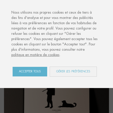
·
VOTRE CADEAU PERSONNALISÉ
AN
Nous utilisons nos propres cookies et ceux de tiers à
des fins d'analyse et pour vous montrer des publicités
liées à vos préférences en fonction de vos habitudes de
Accueil
Shop
Euskal Herria
Carte Postale "ARTZAI"
navigation et de votre profil. Vous pouvez configurer ou
refuser les cookies en cliquant sur "Gérer les
préférences". Vous pouvez également accepter tous les
cookies en cliquant sur le bouton "Accepter tout". Pour
plus d'informations, vous pouvez consulter notre
politique en matière de cookies
.
ACCEPTER TOUS
GÉRER LES PRÉFÉRENCES