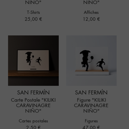
NIÑO"
NIÑO"
T-Shirts
Affiches
Prix
Prix
25,00 €
12,00 €
SAN FERMÍN
SAN FERMÍN
Carte Postale "KILIKI
Figure "KILIKI
CARAVINAGRE
CARAVINAGRE
NIÑO"
NIÑO"
Cartes postales
Figures
Prix
Prix
2,50 €
47,00 €