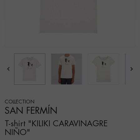


COLLECTION
SAN FERMÍN
T-shirt "KILIKI CARAVINAGRE
NIÑO"