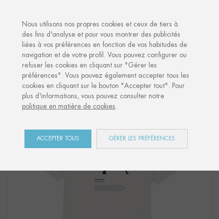
·
VOTRE CADEAU PERSONNALISÉ
ANNI
Nous utilisons nos propres cookies et ceux de tiers à
des fins d'analyse et pour vous montrer des publicités
liées à vos préférences en fonction de vos habitudes de
Accueil
Shop
San Fermín
T-shirt "KILIKI CARAVINAGRE NIÑO"
navigation et de votre profil. Vous pouvez configurer ou
refuser les cookies en cliquant sur "Gérer les
préférences". Vous pouvez également accepter tous les
cookies en cliquant sur le bouton "Accepter tout". Pour
plus d'informations, vous pouvez consulter notre
politique en matière de cookies
.
ACCEPTER TOUS
GÉRER LES PRÉFÉRENCES