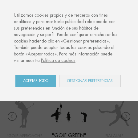
·
TU REGALO PERSONALIZADO
Utilizamos cookies propias y de terceros con fines
analíticos y para mostrarle publicidad relacionada con
sus preferencias en función de sus hábitos de
Inicio
Shop
Côte Basque
Golf green
navegación y su perfil. Puede configurar o rechazar las
cookies haciendo clic en «Gestionar preferencias».
También puede aceptar todas las cookies pulsando el
botón «Aceptar todas». Para más información puede
CÔTE BASQUE
visitar nuestra
Política de cookies
.
COLECCIÓN
ACEPTAR TODO
GESTIONAR PREFERENCIAS
"GOLF GREEN"
"GOLF APPROACH"
"JAI ALAI"