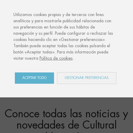
·
TU REGALO PERSONALIZADO
ANIVERSARIO
Utilizamos cookies propias y de terceros con fines
analíticos y para mostrarle publicidad relacionada con
sus preferencias en función de sus hábitos de
navegación y su perfil. Puede configurar o rechazar las
cookies haciendo clic en «Gestionar preferencias».
También puede aceptar todas las cookies pulsando el
Newsletter
botón «Aceptar todas». Para más información puede
visitar nuestra
Política de cookies
.
ACEPTAR TODO
GESTIONAR PREFERENCIAS
Inicio
Newsletter
Conoce todas las noticias y
novedades de Cultural