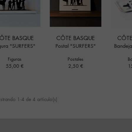
ÔTE BASQUE
CÔTE BASQUE
CÔTE
gura "SURFERS"
Postal "SURFERS"
Bandej
Figuras
Postales
B
Precio
Precio
Pr
55,00 €
2,50 €
1
trando 1-4 de 4 artículo(s)