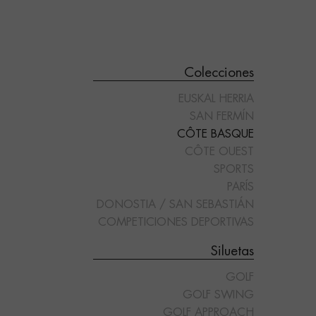
Colecciones
EUSKAL HERRIA
SAN FERMÍN
CÔTE BASQUE
CÔTE OUEST
SPORTS
"GOLF GREEN"
"JAI ALAI"
PARÍS
DONOSTIA / SAN SEBASTIÁN
COMPETICIONES DEPORTIVAS
Siluetas
GOLF
GOLF SWING
GOLF APPROACH