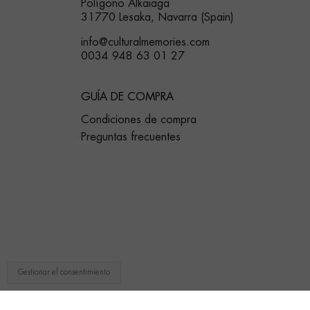
Polígono Alkaiaga
31770 Lesaka, Navarra (Spain)
info@culturalmemories.com
0034 948 63 01 27
GUÍA DE COMPRA
Condiciones de compra
Preguntas frecuentes
Gestionar el consentimiento