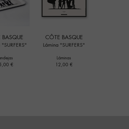
 BASQUE
CÔTE BASQUE
a "SURFERS"
Lámina "SURFERS"
andejas
Láminas
ecio
Precio
5,00 €
12,00 €