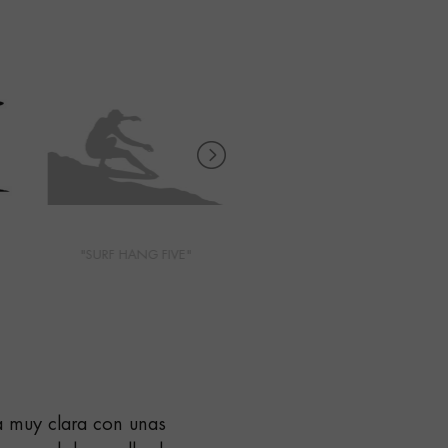
"SURF HANG FIVE"
"SURF CROSS STEP"
ma muy clara con unas