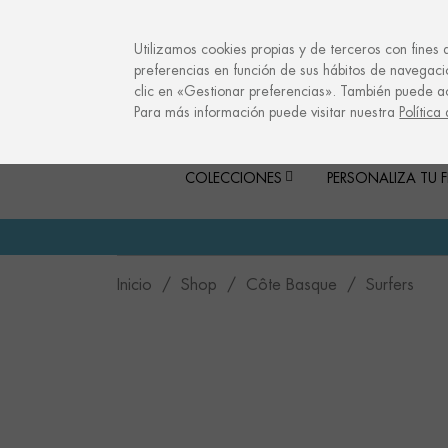
info@culturalmemories.com
Utilizamos cookies propias y de terceros con fines 
preferencias en función de sus hábitos de navegaci
clic en «Gestionar preferencias». También puede a
Para más información puede visitar nuestra
Política
COLECCIONES
PERSONALIZA TU 
Inicio
Shop
Côte Basque
Surfers