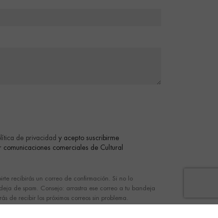
lítica de privacidad
y acepto suscribirme
bir comunicaciones comerciales de Cultural
birte recibirás un correo de confirmación. Si no lo
ndeja de spam. Consejo: arrastra ese correo a tu bandeja
ás de recibir los próximos correos sin problema.