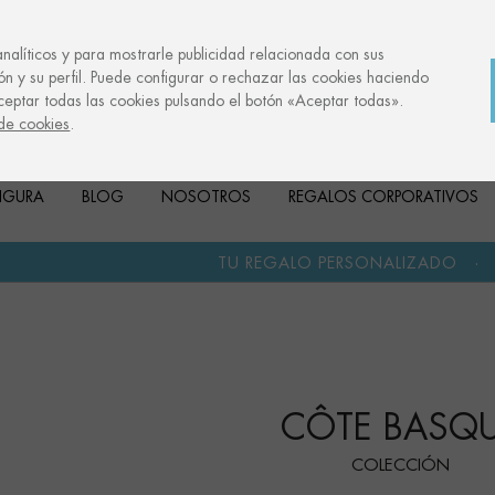
analíticos y para mostrarle publicidad relacionada con sus
ón y su perfil. Puede configurar o rechazar las cookies haciendo
ceptar todas las cookies pulsando el botón «Aceptar todas».
 de cookies
.
FIGURA
BLOG
NOSOTROS
REGALOS CORPORATIVOS
·
·
TU REGALO PERSONALIZADO
ANIVERSARIOS
CÔTE BASQ
COLECCIÓN