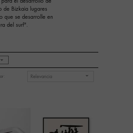
 para el desarrollo de
o de Bizkaia lugares
ho que se desarrolle en
ra del surf".


or:
Relevancia