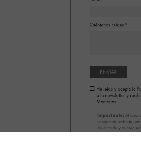
Email*
Cuéntanos tu idea*
ENVIAR
He leído y acepto la
Po
a la newsletter y reci
Memories
Importante:
Al suscri
encuentras revisa tu ba
de entrada y te asegurar