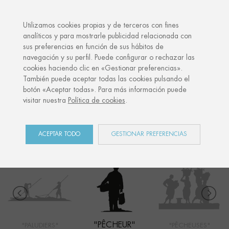
·
TU REGALO PERSONALIZADO
ANI
Utilizamos cookies propias y de terceros con fines
analíticos y para mostrarle publicidad relacionada con
sus preferencias en función de sus hábitos de
Inicio
Shop
Côte Ouest
Pêcheur
navegación y su perfil. Puede configurar o rechazar las
cookies haciendo clic en «Gestionar preferencias».
También puede aceptar todas las cookies pulsando el
botón «Aceptar todas». Para más información puede
CÔTE OUEST
visitar nuestra
Política de cookies
.
COLECCIÓN
ACEPTAR TODO
GESTIONAR PREFERENCIAS
"PÊCHEUR"
"PALUDIERS"
"PÊCHEUSES"