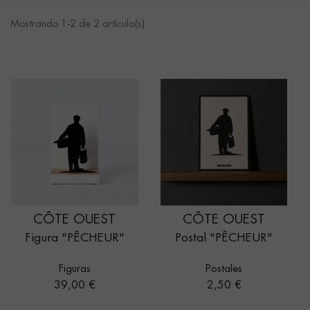
Mostrando 1-2 de 2 artículo(s)
CÔTE OUEST
CÔTE OUEST
Figura "PÊCHEUR"
Postal "PÊCHEUR"
Figuras
Postales
Precio
Precio
39,00 €
2,50 €