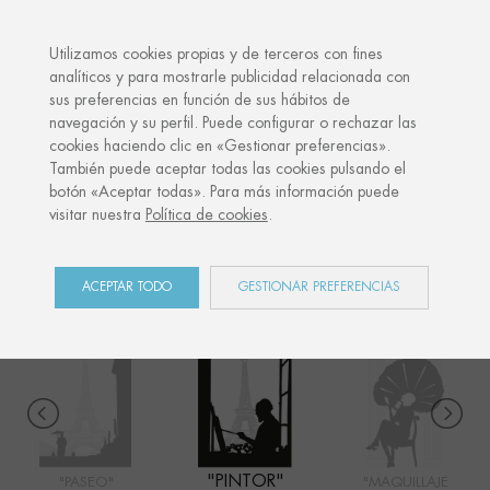
·
TU REGALO PERSONALIZADO
A
Utilizamos cookies propias y de terceros con fines
analíticos y para mostrarle publicidad relacionada con
sus preferencias en función de sus hábitos de
Inicio
Shop
París
Pintor
navegación y su perfil. Puede configurar o rechazar las
cookies haciendo clic en «Gestionar preferencias».
También puede aceptar todas las cookies pulsando el
botón «Aceptar todas». Para más información puede
PARÍS
visitar nuestra
Política de cookies
.
COLECCIÓN
ACEPTAR TODO
GESTIONAR PREFERENCIAS
"PINTOR"
"PASEO"
"MAQUILLAJE