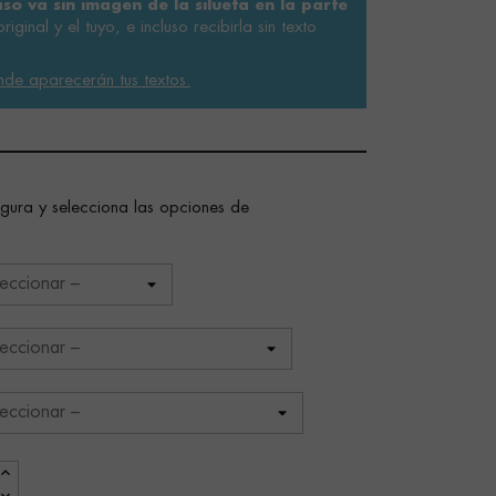
aso va sin imagen de la silueta en la parte
riginal y el tuyo, e incluso recibirla sin texto
nde aparecerán tus textos.
figura y selecciona las opciones de