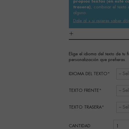
propios textos (en este c
, combinar el texto o
trasera)
alguno.
Dale al + si quieres saber dó
Elige el idioma del texto de tu 
personalización que prefieras.
IDIOMA DEL TEXTO
TEXTO FRENTE
TEXTO TRASERA
CANTIDAD